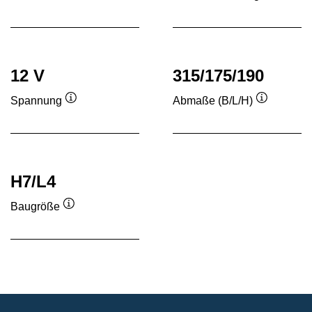
Quickinfo
Quickinf
12 V
315/175/190
Spannung
Abmaße (B/L/H)
Quickinfo
Quickinfo
H7/L4
Baugröße
Quickinfo