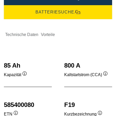
BATTERIESUCHE
Technische Daten
Vorteile
85 Ah
800 A
Kapazität
Kaltstartstrom (CCA)
Quickinfo
Quick
585400080
F19
ETN
Kurzbezeichnung