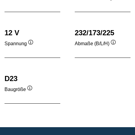
Quickinfo
Quickinf
12 V
232/173/225
Spannung
Abmaße (B/L/H)
Quickinfo
Quickinfo
D23
Baugröße
Quickinfo