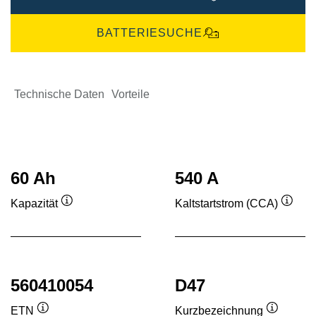
BATTERIESUCHE
Technische Daten
Vorteile
60 Ah
540 A
Kapazität
Kaltstartstrom (CCA)
Quickinfo
Quick
560410054
D47
ETN
Kurzbezeichnung