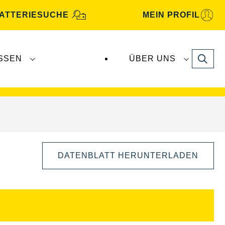
ATTERIESUCHE
MEIN PROFIL
Search
SSEN
ÜBER UNS
gbatterien
werden von
Clarios
produziert und
DATENBLATT HERUNTERLADEN