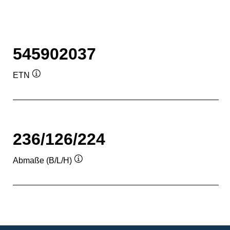
545902037
ETN
Quickinfo
236/126/224
Abmaße (B/L/H)
Quickinfo