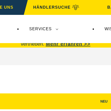
E UNS
HÄNDLERSUCHE
B
SERVICES
WI
 Insolvenz der
Varta AG
betroffen.
VARTA Fahrzeu
vertrieben.
Mehr erfahren >>
NEU
g