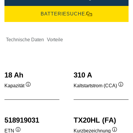
BATTERIESUCHE
Technische Daten
Vorteile
18 Ah
310 A
Kapazität
Kaltstartstrom (CCA)
Quickinfo
Quick
518919031
TX20HL (FA)
ETN
Kurzbezeichnung