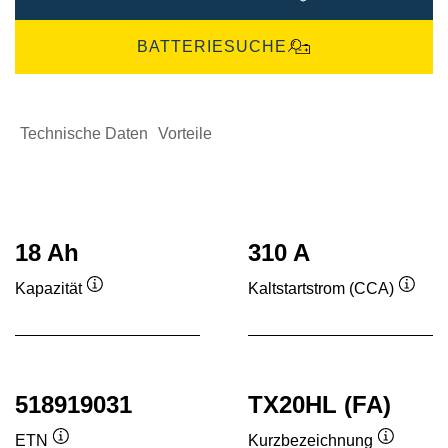
BATTERIESUCHE
Technische Daten
Vorteile
18 Ah
310 A
Kapazität
Kaltstartstrom (CCA)
Quickinfo
Quick
518919031
TX20HL (FA)
ETN
Kurzbezeichnung