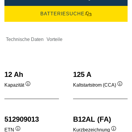
BATTERIESUCHE
Technische Daten
Vorteile
12 Ah
125 A
Kapazität
Kaltstartstrom (CCA)
Quickinfo
Quick
512909013
B12AL (FA)
ETN
Kurzbezeichnung