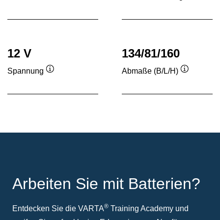
Quickinfo
Quickinf
12 V
134/81/160
Spannung
Abmaße (B/L/H)
Quickinfo
Quickinfo
Arbeiten Sie mit Batterien?
®
Entdecken Sie die VARTA
Training Academy und