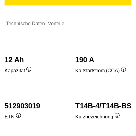
Technische Daten
Vorteile
12 Ah
190 A
Kapazität
Kaltstartstrom (CCA)
Quickinfo
Quick
512903019
T14B-4/T14B-BS
ETN
Kurzbezeichnung
Quickinfo
Quickinf