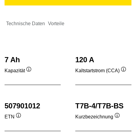
Technische Daten
Vorteile
7 Ah
120 A
Kapazität
Kaltstartstrom (CCA)
Quickinfo
Quick
507901012
T7B-4/T7B-BS
ETN
Kurzbezeichnung
Quickinfo
Quickinf