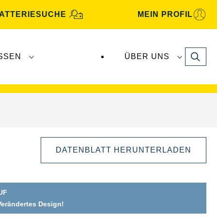
ATTERIESUCHE
MEIN PROFIL
Search
SSEN
ÜBER UNS
gbatterien
werden von
Clarios
produziert und
DATENBLATT HERUNTERLADEN
UF
Verändertes Design!