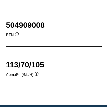
504909008
ETN
Quickinfo
113/70/105
Abmaße (B/L/H)
Quickinfo