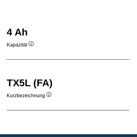
4 Ah
Kapazität
Quickinfo
TX5L (FA)
Kurzbezeichnung
Quickinfo