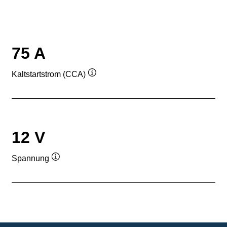
75 A
Kaltstartstrom (CCA)
Quickinfo
12 V
Spannung
Quickinfo