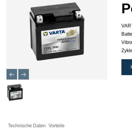
P
VART
Batte
Vibr
Zykl
Technische Daten
Vorteile