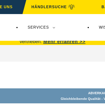
E UNS
HÄNDLERSUCHE
B
SERVICES
WI
 Insolvenz der
Varta AG
betroffen.
VARTA Fahrzeu
vertrieben.
Mehr erfahren >>
ABVERKA
g
Gleichbleibende Qualität - 