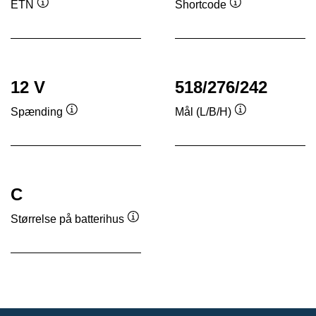
ETN
Shortcode
Værktøjstip
Værktøjstip
12 V
518/276/242
Spænding
Mål (L/B/H)
Værktøjstip
Værktøjstip
C
Størrelse på batterihus
Værktøjstip