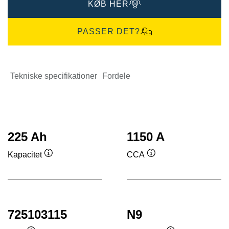
KØB HER
PASSER DET?
Tekniske specifikationer
Fordele
225 Ah
1150 A
Kapacitet
CCA
Værktøjstip
Værktøjstip
725103115
N9