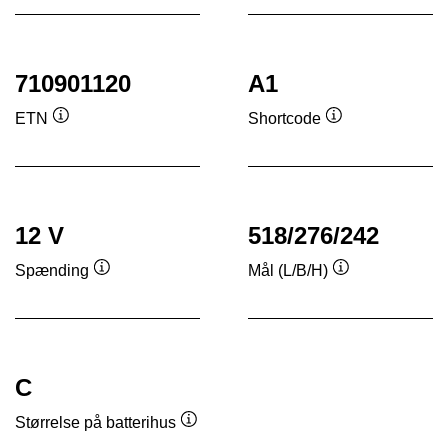
710901120
A1
ETN
Shortcode
Værktøjstip
Værktøjstip
12 V
518/276/242
Spænding
Mål (L/B/H)
Værktøjstip
Værktøjstip
C
Størrelse på batterihus
Værktøjstip