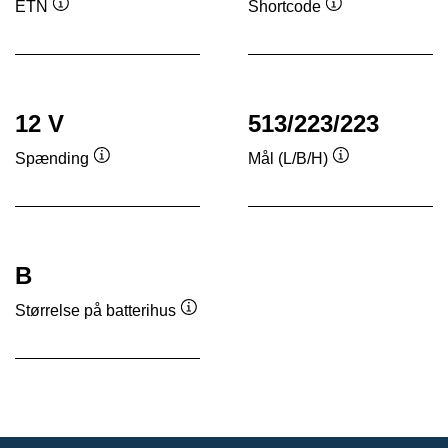
ETN
Shortcode
Værktøjstip
Værktøjstip
12 V
513/223/223
Spænding
Mål (L/B/H)
Værktøjstip
Værktøjstip
B
Størrelse på batterihus
Værktøjstip