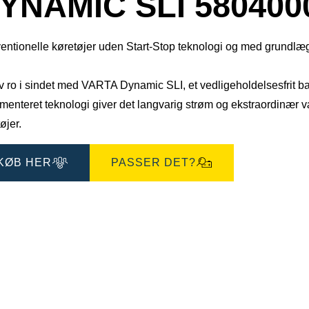
YNAMIC SLI 580400
entionelle køretøjer uden Start-Stop teknologi og med grundl
 ro i sindet med VARTA Dynamic SLI, et vedligeholdelsesfrit bat
enteret teknologi giver det langvarig strøm og ekstraordinær værd
øjer.
KØB HER
PASSER DET?