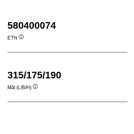
580400074
ETN
Værktøjstip
315/175/190
Mål (L/B/H)
Værktøjstip