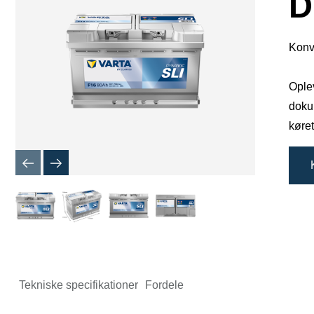
D
Konv
Oplev
dokum
køret
Tekniske specifikationer
Fordele