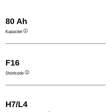
80 Ah
Kapacitet
Værktøjstip
F16
Shortcode
Værktøjstip
H7/L4