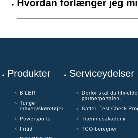
Hvordan forlænger jeg mit
Produkter
Serviceydelser
BILER
Derfor skal du tilmelde
partnerportalen.
Tunge
erhvervskøretøjer
Batteri Test Check Pr
Powersports
Træningsakademi
Fritid
TCO-beregner