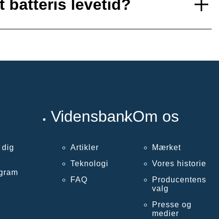
 batteris levetid?
Vidensbank
Om os
 dig
Artikler
Mærket
Teknologi
Vores historie
ogram
FAQ
Producentens
valg
Presse og
medier