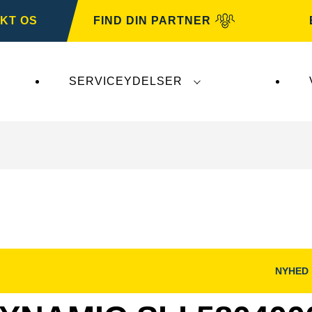
KT OS
FIND DIN PARTNER
SERVICEYDELSER
irker ikke
VARTA Automotive
. VARTA Automotive-b
NYHED
Åbn
og
billeddialog