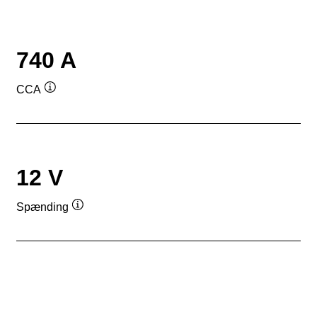
740 A
CCA
Værktøjstip
12 V
Spænding
Værktøjstip