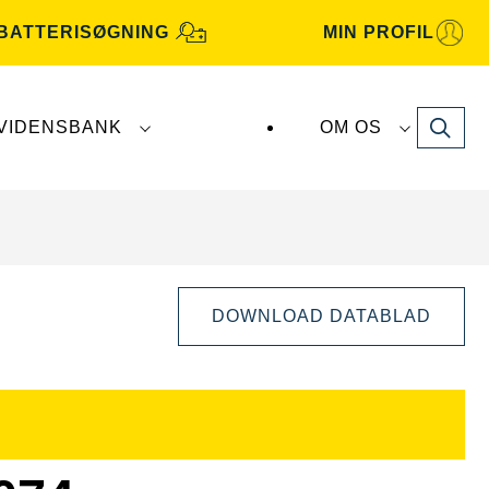
BATTERISØGNING
MIN PROFIL
Search
VIDENSBANK
OM OS
atterier fremstilles og distribueres af
Clarios
.
DOWNLOAD DATABLAD
Åbn
billeddialog