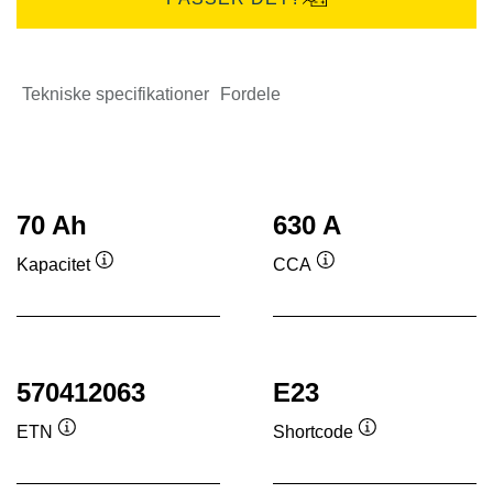
Tekniske specifikationer
Fordele
70 Ah
630 A
Kapacitet
CCA
Værktøjstip
Værktøjstip
570412063
E23
ETN
Shortcode
Værktøjstip
Værktøjstip