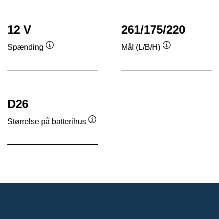
12 V
261/175/220
Spænding
Mål (L/B/H)
Værktøjstip
Værktøjstip
D26
Størrelse på batterihus
Værktøjstip