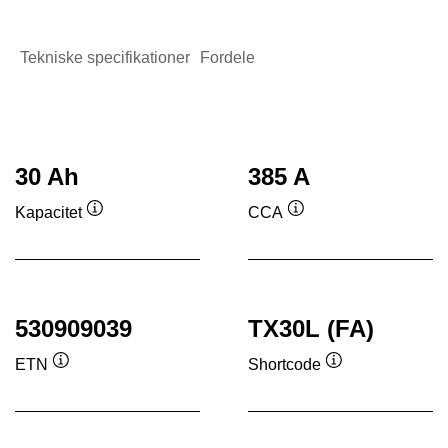
Tekniske specifikationer
Fordele
30 Ah
385 A
Kapacitet
CCA
Værktøjstip
Værktøjstip
530909039
TX30L (FA)
ETN
Shortcode
Værktøjstip
Værktøjstip