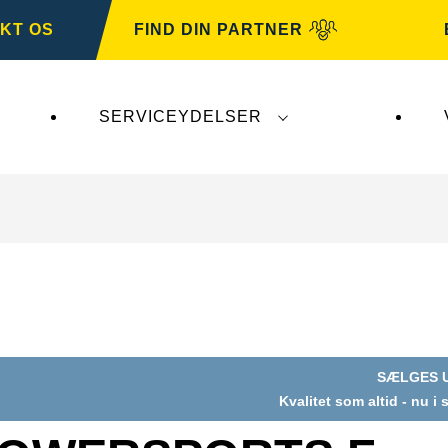
KT OS
FIND DIN PARTNER
SERVICEYDELSER
irker ikke
VARTA Automotive
. VARTA Automotive-b
SÆLGES 
Kvalitet som altid - nu i
og