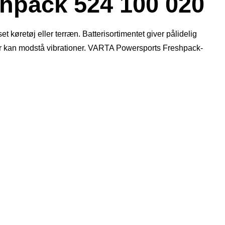
pack 524 100 020
t køretøj eller terræn. Batterisortimentet giver pålidelig
der kan modstå vibrationer. VARTA Powersports Freshpack-