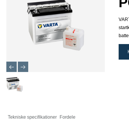
P
VARTA
star
batte
Tekniske specifikationer
Fordele