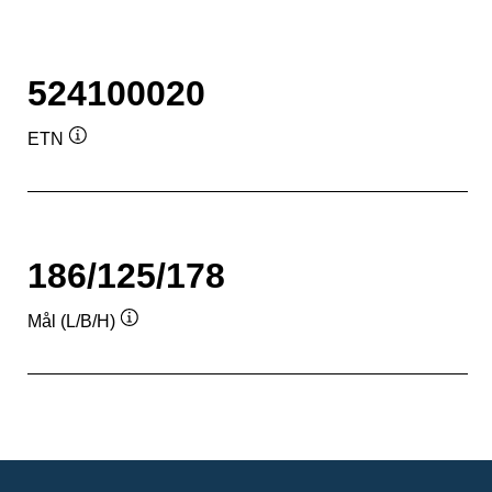
524100020
ETN
Værktøjstip
186/125/178
Mål (L/B/H)
Værktøjstip