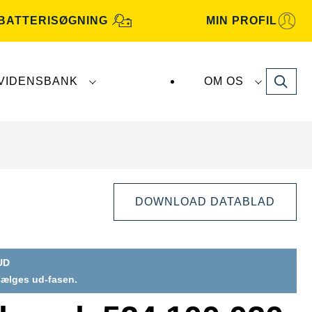
BATTERISØGNING
MIN PROFIL
Search
VIDENSBANK
OM OS
atterier fremstilles og distribueres af
Clarios
.
DOWNLOAD DATABLAD
UD
 sælges ud-fasen.