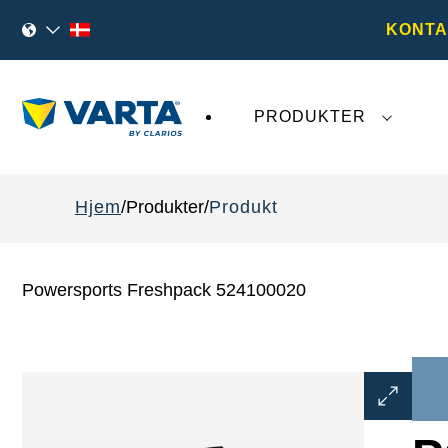
KONTA
PRODUKTER
Den seneste udvikling omkring
VARTA AG
påv
Hjem
Produkter
Produkt
Powersports Freshpack 524100020
Åbn
billeddial