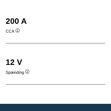
200 A
CCA
Værktøjstip
12 V
Spænding
Værktøjstip