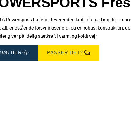
OWERSPORTS Fresh
 Powersports batterier leverer den kraft, du har brug for – uanse
tkraft, enestående forsyningsenergi og en robust konstruktion, 
rier giver pålidelig startkraft i varmt og koldt vejr.
KØB HER
PASSER DET?