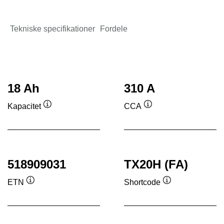
Tekniske specifikationer
Fordele
18 Ah
310 A
Kapacitet
CCA
Værktøjstip
Værktøjstip
518909031
TX20H (FA)
ETN
Shortcode
Værktøjstip
Værktøjstip