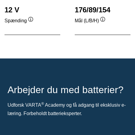
12 V
176/89/154
Spænding
Mål (L/B/H)
Værktøjstip
Værktøjstip
Arbejder du med batterier?
®
Udforsk VARTA
Academy og få adgang til eksklusiv e-
læring. Forbeholdt batterieksperter.