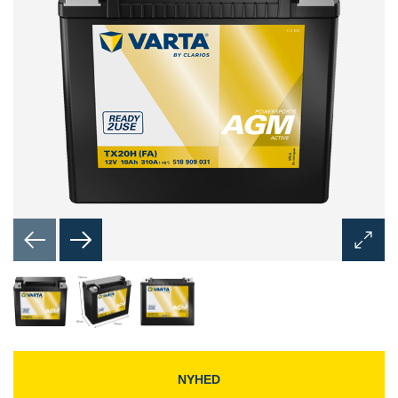
Åbn
billedd
NYHED