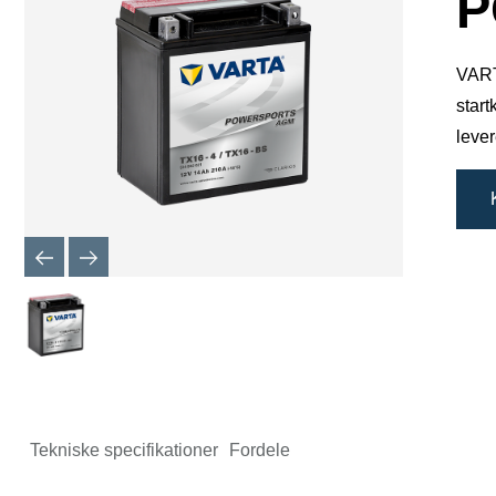
P
VARTA
start
lever
Tekniske specifikationer
Fordele