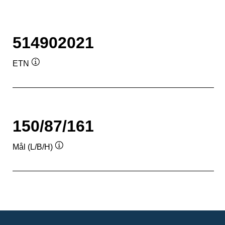
514902021
ETN
Værktøjstip
150/87/161
Mål (L/B/H)
Værktøjstip