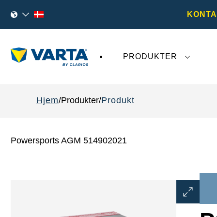
KONTA
PRODUKTER
Den seneste udvikling omkring
VARTA AG
påv
Hjem
Produkter
Produkt
Powersports AGM 514902021
Åbn
billeddial