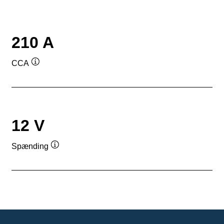
210 A
CCA
Værktøjstip
12 V
Spænding
Værktøjstip