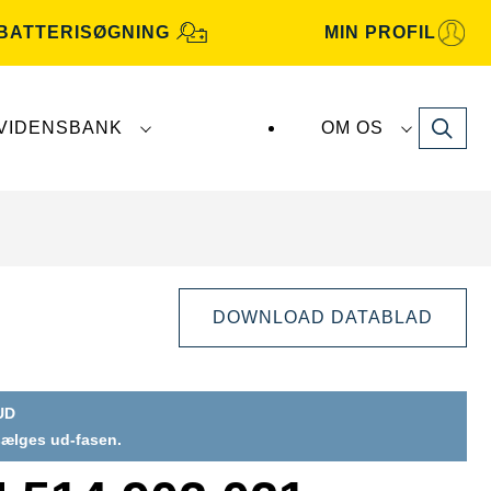
BATTERISØGNING
MIN PROFIL
Search
VIDENSBANK
OM OS
atterier fremstilles og distribueres af
Clarios
.
DOWNLOAD DATABLAD
UD
 sælges ud-fasen.