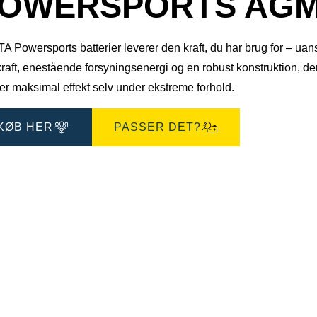
OWERSPORTS AGM 5
 Powersports batterier leverer den kraft, du har brug for – uanse
kraft, enestående forsyningsenergi og en robust konstruktion, 
er maksimal effekt selv under ekstreme forhold.
KØB HER
PASSER DET?