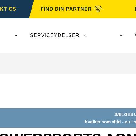
KT OS
FIND DIN PARTNER
SERVICEYDELSER
irker ikke
VARTA Automotive
. VARTA Automotive-b
SÆLGES 
Kvalitet som altid - nu i
og