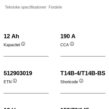
Tekniske specifikationer
Fordele
12 Ah
190 A
Kapacitet
CCA
Værktøjstip
Værktøjstip
512903019
T14B-4/T14B-BS
ETN
Shortcode
Værktøjstip
Værktøjstip