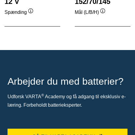
12 V
152/70/145
Spænding
Mål (L/B/H)
Værktøjstip
Værktøjstip
Arbejder du med batterier?
®
Udforsk VARTA
Academy og få adgang til eksklusiv e-
læring. Forbeholdt batterieksperter.