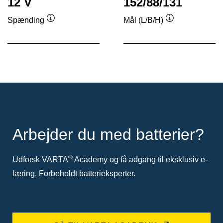
12 V
152/88/131
Spænding
Mål (L/B/H)
Værktøjstip
Værktøjstip
Arbejder du med batterier?
®
Udforsk VARTA
Academy og få adgang til eksklusiv e-
læring. Forbeholdt batterieksperter.