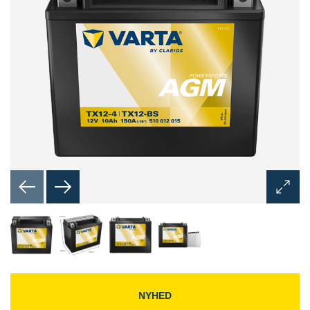
Åbn
billedd
NYHED