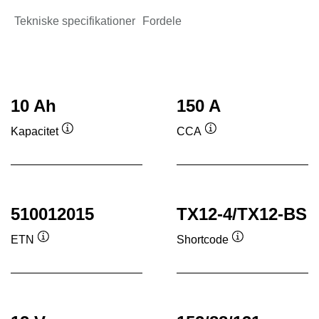
Tekniske specifikationer
Fordele
10 Ah
150 A
Kapacitet
CCA
Værktøjstip
Værktøjstip
510012015
TX12-4/TX12-BS
ETN
Shortcode
Værktøjstip
Værktøjstip