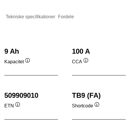
Tekniske specifikationer
Fordele
9 Ah
100 A
Kapacitet
CCA
Værktøjstip
Værktøjstip
509909010
TB9 (FA)
ETN
Shortcode
Værktøjstip
Værktøjstip