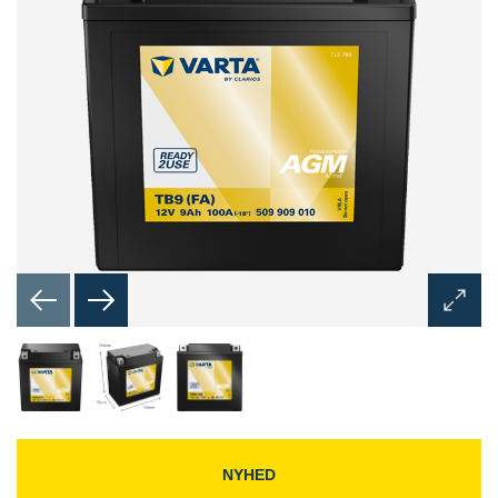
Åbn
billedd
NYHED