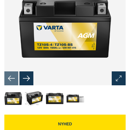
Åbn
billedd
NYHED