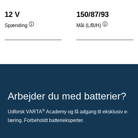
12 V
150/87/93
Spænding
Mål (L/B/H)
Værktøjstip
Værktøjstip
Arbejder du med batterier?
®
Udforsk VARTA
Academy og få adgang til eksklusiv e-
læring. Forbeholdt batterieksperter.