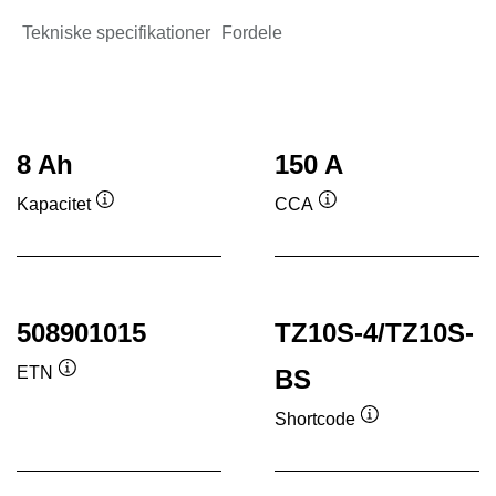
Tekniske specifikationer
Fordele
8 Ah
150 A
Kapacitet
CCA
Værktøjstip
Værktøjstip
508901015
TZ10S-4/TZ10S-
ETN
BS
Værktøjstip
Shortcode
Værktøjstip