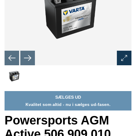
Åbn
billedd
SÆLGES UD
Kvalitet som altid - nu i sælges ud-fasen.
Powersports AGM
Active 506 909 010