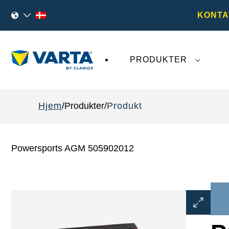
KONTA
PRODUKTER
Den seneste udvikling omkring
VARTA AG
påv
Hjem
Produkter
Produkt
Powersports AGM 505902012
Åbn
billeddial