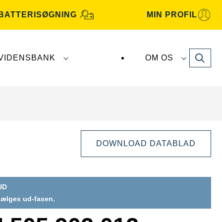
BATTERISØGNING
MIN PROFIL
Search
VIDENSBANK
OM OS
atterier fremstilles og distribueres af
Clarios
.
DOWNLOAD DATABLAD
UD
 sælges ud-fasen.