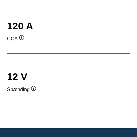
120 A
CCA
Værktøjstip
12 V
Spænding
Værktøjstip