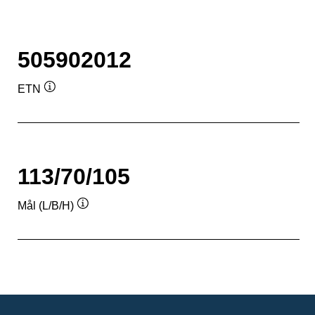
505902012
ETN
Værktøjstip
113/70/105
Mål (L/B/H)
Værktøjstip