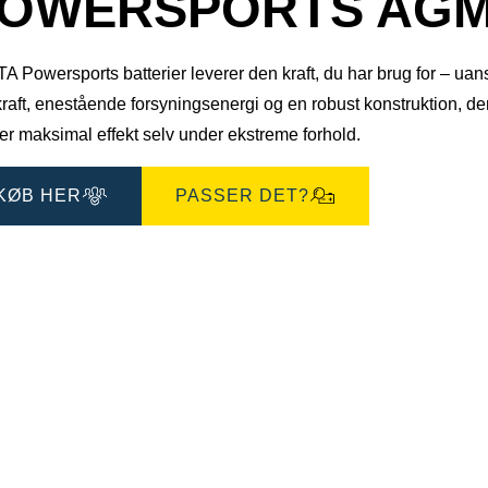
OWERSPORTS AGM 5
 Powersports batterier leverer den kraft, du har brug for – uanse
kraft, enestående forsyningsenergi og en robust konstruktion, 
er maksimal effekt selv under ekstreme forhold.
KØB HER
PASSER DET?