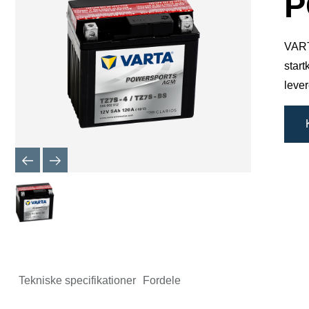
P
VARTA
start
lever
Tekniske specifikationer
Fordele