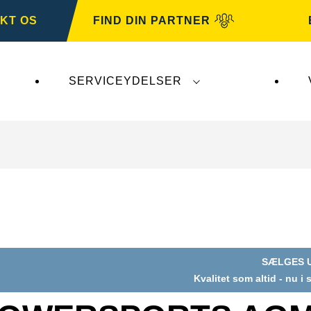
KT OS
FIND DIN PARTNER
SERVICEYDELSER
irker ikke
VARTA Automotive
. VARTA Automotive-b
SÆLGES 
Kvalitet som altid - nu i
og