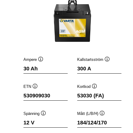
Ampere
Kallstartsström
Verktygstips
Verktygstips
30 Ah
300 A
ETN
Kortkod
Verktygstips
Verktygstips
530909030
53030 (FA)
Spänning
Mått (L/B/H)
Verktygstips
Verktygstips
12 V
184/124/170