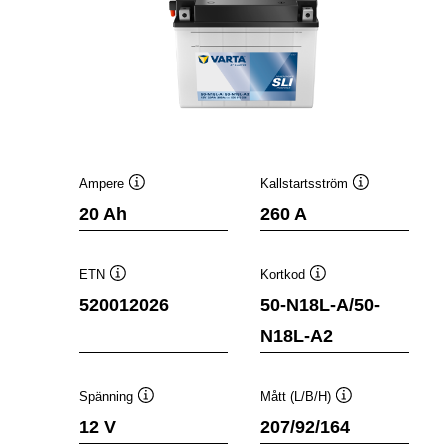
Ampere
Kallstartsström
Verktygstips
Verktygstips
20 Ah
260 A
ETN
Kortkod
Verktygstips
Verktygstips
520012026
50-N18L-A/50-
N18L-A2
Spänning
Mått (L/B/H)
Verktygstips
Verktygstips
12 V
207/92/164