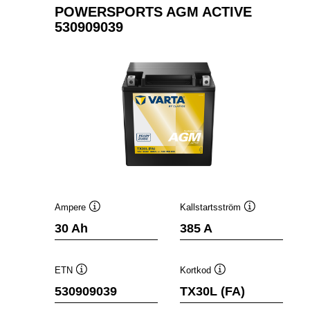
POWERSPORTS AGM ACTIVE
530909039
Ampere
Kallstartsström
Verktygstips
Verktygstips
30 Ah
385 A
ETN
Kortkod
Verktygstips
Verktygstips
530909039
TX30L (FA)