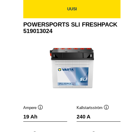
519012024
UUSI
POWERSPORTS SLI FRESHPACK
519013024
Ampere
Kallstartsström
Verktygstips
Verktygstips
19 Ah
240 A