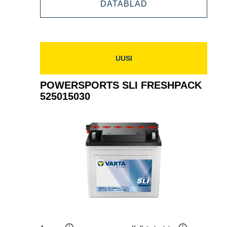
POWERSPORTS
DATABLAD
FRESHPACK
SLI
530400030
FRESHPACK
530400030
UUSI
POWERSPORTS SLI FRESHPACK
525015030