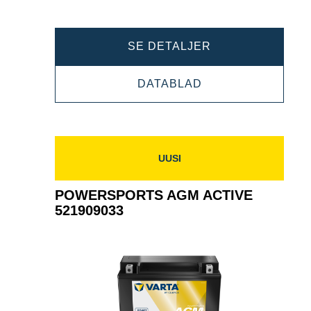
POWERSPORTS
SE DETALJER
SLI
POWERSPORTS
DATABLAD
FRESHPACK
SLI
520012026
FRESHPACK
520012026
UUSI
POWERSPORTS AGM ACTIVE
521909033