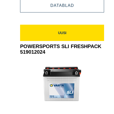
POWERSPORTS
DATABLAD
ACTIVE
AGM
521909033
ACTIVE
521909033
UUSI
POWERSPORTS SLI FRESHPACK
519012024