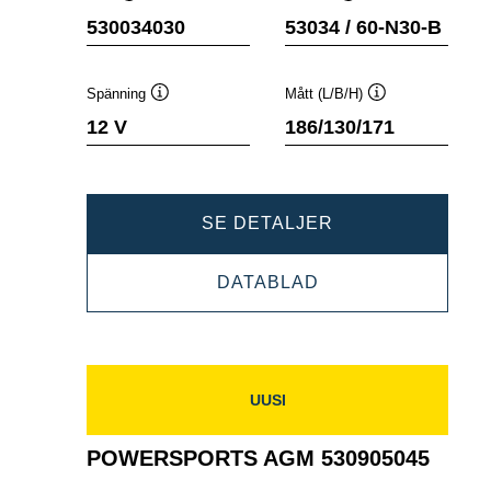
Verktygstips
Verktygstips
530034030
53034 / 60-N30-B
Spänning
Mått (L/B/H)
Verktygstips
Verktygstips
12 V
186/130/171
POWERSPORTS
SE DETALJER
SLI
POWERSPORTS
DATABLAD
FRESHPACK
SLI
530034030
FRESHPACK
530034030
UUSI
POWERSPORTS AGM 530905045