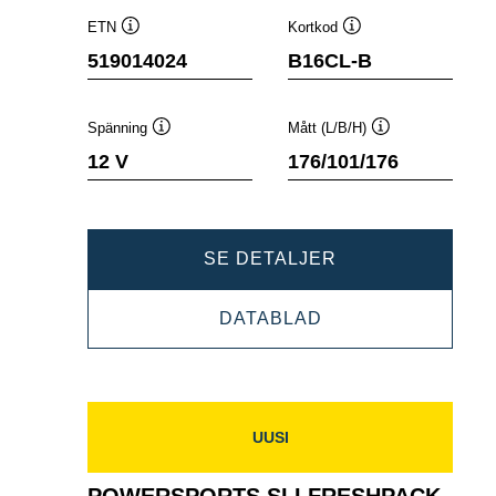
ETN
Kortkod
Verktygstips
Verktygstips
519014024
B16CL-B
Spänning
Mått (L/B/H)
Verktygstips
Verktygstips
12 V
176/101/176
POWERSPORTS
SE DETALJER
SLI
POWERSPORTS
DATABLAD
FRESHPACK
SLI
519014024
FRESHPACK
519014024
UUSI