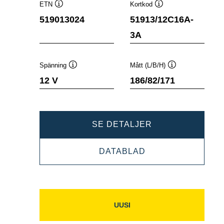
ETN
Kortkod
Verktygstips
Verktygstips
519013024
51913/12C16A-
3A
Spänning
Mått (L/B/H)
Verktygstips
Verktygstips
12 V
186/82/171
POWERSPORTS
SE DETALJER
SLI
POWERSPORTS
DATABLAD
FRESHPACK
SLI
519013024
FRESHPACK
519013024
UUSI