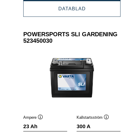
SLI
POWERSPORTS
DATABLAD
GARDENING
SLI
523451030
GARDENING
523451030
POWERSPORTS SLI GARDENING
523450030
Ampere
Kallstartsström
Verktygstips
Verktygstips
23 Ah
300 A