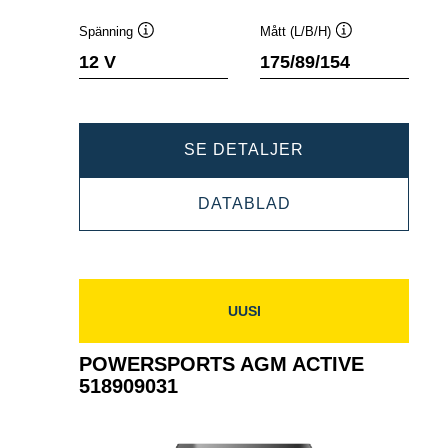
Spänning
Mått (L/B/H)
Verktygstips
Verktygstips
12 V
175/89/154
POWERSPORTS
SE DETALJER
AGM
POWERSPORTS
DATABLAD
ACTIVE
AGM
518909027
ACTIVE
518909027
UUSI
POWERSPORTS AGM ACTIVE
518909031