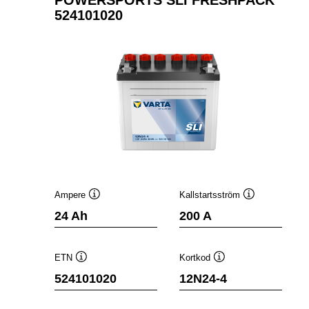
POWERSPORTS SLI FRESHPACK
524101020
Ampere
Kallstartsström
Verktygstips
Verktygstips
24 Ah
200 A
ETN
Kortkod
Verktygstips
Verktygstips
524101020
12N24-4