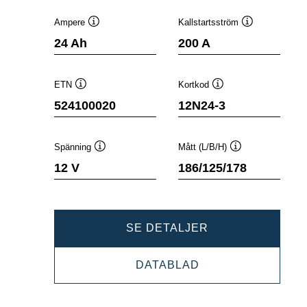
Ampere
Kallstartsström
Verktygstips
Verktygstips
24 Ah
200 A
ETN
Kortkod
Verktygstips
Verktygstips
524100020
12N24-3
Spänning
Mått (L/B/H)
Verktygstips
Verktygstips
12 V
186/125/178
POWERSPORTS
SE DETALJER
SLI
POWERSPORTS
DATABLAD
FRESHPACK
SLI
524100020
FRESHPACK