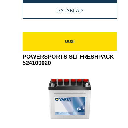
SLI
POWERSPORTS
DATABLAD
FRESHPACK
SLI
530030030
FRESHPACK
530030030
UUSI
POWERSPORTS SLI FRESHPACK
524100020