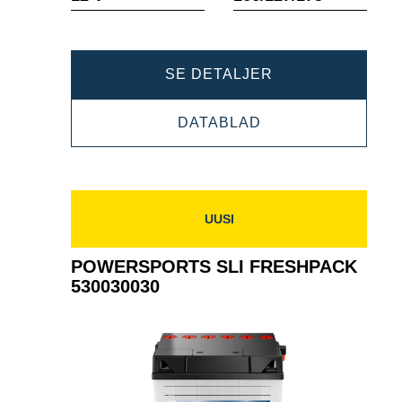
POWERSPORTS
SE DETALJER
AGM
POWERSPORTS
DATABLAD
530905045
AGM
530905045
UUSI
POWERSPORTS SLI FRESHPACK
530030030