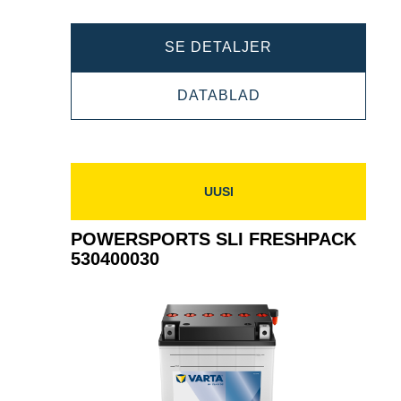
POWERSPORTS
SE DETALJER
AGM
POWERSPORTS
DATABLAD
ACTIVE
AGM
530909030
ACTIVE
530909030
UUSI
POWERSPORTS SLI FRESHPACK
530400030