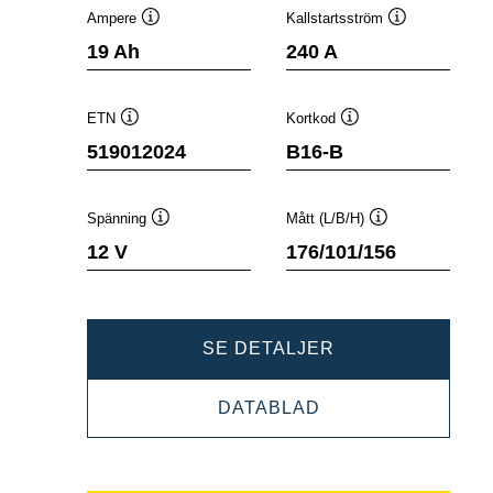
Ampere
Kallstartsström
Verktygstips
Verktygstips
19 Ah
240 A
ETN
Kortkod
Verktygstips
Verktygstips
519012024
B16-B
Spänning
Mått (L/B/H)
Verktygstips
Verktygstips
12 V
176/101/156
POWERSPORTS
SE DETALJER
SLI
POWERSPORTS
DATABLAD
FRESHPACK
SLI
519012024
FRESHPACK