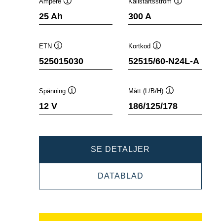
Ampere
Kallstartsström
Verktygstips
Verktygstips
25 Ah
300 A
ETN
Kortkod
Verktygstips
Verktygstips
525015030
52515/60-N24L-A
Spänning
Mått (L/B/H)
Verktygstips
Verktygstips
12 V
186/125/178
POWERSPORTS
SE DETALJER
SLI
POWERSPORTS
DATABLAD
FRESHPACK
SLI
525015030
FRESHPACK
525015030