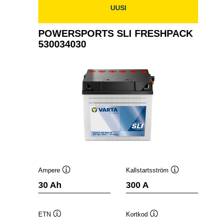
UUSI
POWERSPORTS SLI FRESHPACK
530034030
Ampere
Kallstartsström
Verktygstips
Verktygstips
30 Ah
300 A
ETN
Kortkod