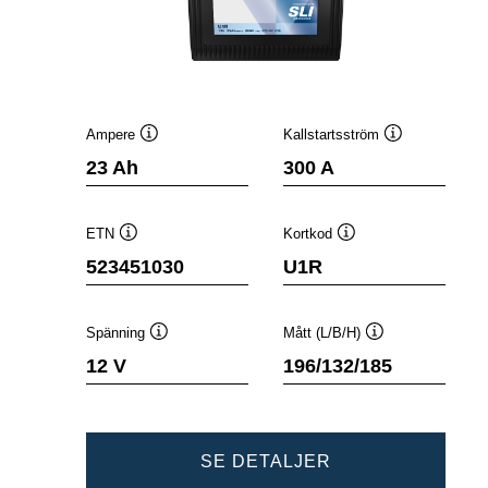
Ampere
Kallstartsström
Verktygstips
Verktygstips
23 Ah
300 A
ETN
Kortkod
Verktygstips
Verktygstips
523451030
U1R
Spänning
Mått (L/B/H)
Verktygstips
Verktygstips
12 V
196/132/185
POWERSPORTS
SE DETALJER