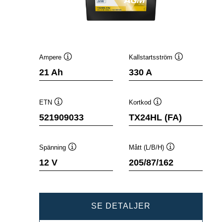
Ampere
Kallstartsström
Verktygstips
Verktygstips
21 Ah
330 A
ETN
Kortkod
Verktygstips
Verktygstips
521909033
TX24HL (FA)
Spänning
Mått (L/B/H)
Verktygstips
Verktygstips
12 V
205/87/162
POWERSPORTS
SE DETALJER
AGM