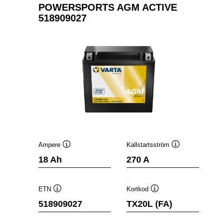
POWERSPORTS AGM ACTIVE
518909027
Ampere
Kallstartsström
Verktygstips
Verktygstips
18 Ah
270 A
ETN
Kortkod
Verktygstips
Verktygstips
518909027
TX20L (FA)