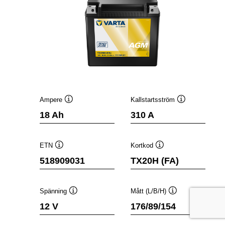
Ampere
Kallstartsström
Verktygstips
Verktygstips
18 Ah
310 A
ETN
Kortkod
Verktygstips
Verktygstips
518909031
TX20H (FA)
Spänning
Mått (L/B/H)
Verktygstips
Verktygstips
12 V
176/89/154