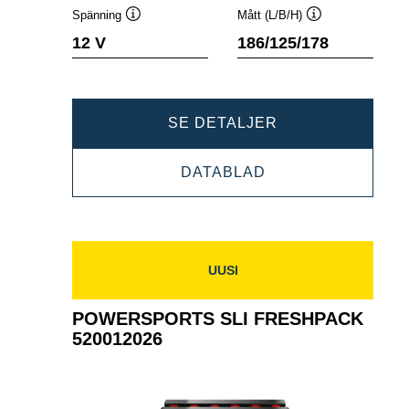
Spänning
Mått (L/B/H)
Verktygstips
Verktygstips
12 V
186/125/178
POWERSPORTS
SE DETALJER
SLI
POWERSPORTS
DATABLAD
FRESHPACK
SLI
524101020
FRESHPACK
524101020
UUSI
POWERSPORTS SLI FRESHPACK
520012026