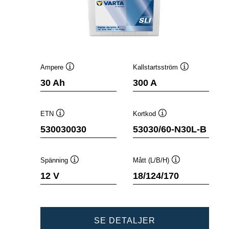
Ampere
Kallstartsström
Verktygstips
Verktygstips
30 Ah
300 A
ETN
Kortkod
Verktygstips
Verktygstips
530030030
53030/60-N30L-B
Spänning
Mått (L/B/H)
Verktygstips
Verktygstips
12 V
18/124/170
POWERSPORTS
SE DETALJER