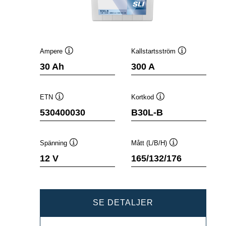
Ampere
Kallstartsström
Verktygstips
Verktygstips
30 Ah
300 A
ETN
Kortkod
Verktygstips
Verktygstips
530400030
B30L-B
Spänning
Mått (L/B/H)
Verktygstips
Verktygstips
12 V
165/132/176
POWERSPORTS
SE DETALJER
SLI