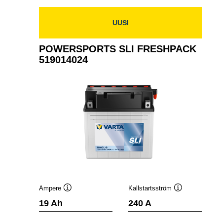
524100020
UUSI
POWERSPORTS SLI FRESHPACK
519014024
Ampere
Kallstartsström
Verktygstips
Verktygstips
19 Ah
240 A