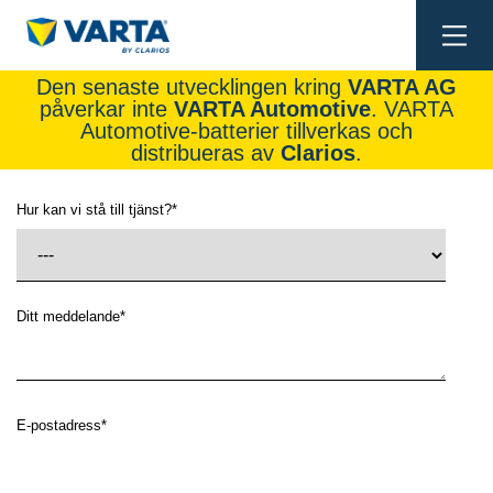
Togg
navi
Den senaste utvecklingen kring
VARTA AG
påverkar inte
VARTA Automotive
. VARTA
Automotive-batterier tillverkas och
distribueras av
Clarios
.
Hur kan vi stå till tjänst?
*
Ditt meddelande
*
E-postadress
*