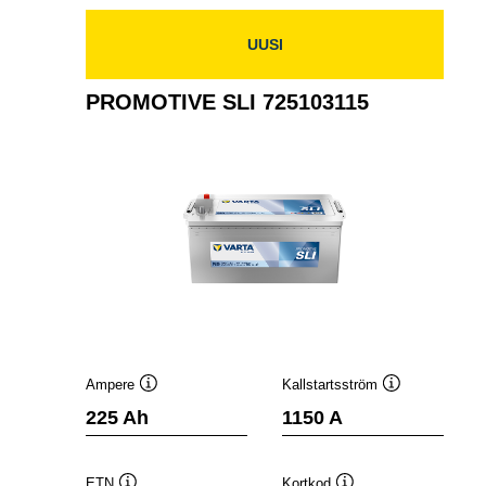
UUSI
PROMOTIVE SLI 725103115
Ampere
Kallstartsström
Verktygstips
Verktygstips
225 Ah
1150 A
ETN
Kortkod