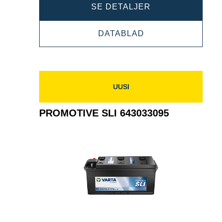
PROMOTIVE
SE DETALJER
SLI
PROMOTIVE
DATABLAD
630052100
SLI
630052100
UUSI
PROMOTIVE SLI 643033095