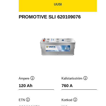
UUSI
PROMOTIVE SLI 620109076
Ampere
Kallstartsström
Verktygstips
Verktygstips
120 Ah
760 A
ETN
Kortkod
Verktygstips
Verktygstips