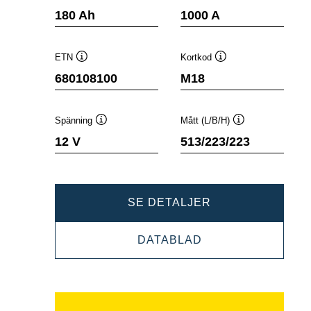
Verktygstips
Verktygstips
180 Ah
1000 A
ETN
Kortkod
Verktygstips
Verktygstips
680108100
M18
Spänning
Mått (L/B/H)
Verktygstips
Verktygstips
12 V
513/223/223
PROMOTIVE
SE DETALJER
SLI
PROMOTIVE
DATABLAD
680108100
SLI
680108100