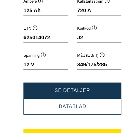
Ampere
Kallstartsström
Verktygstips
Verktygstips
125 Ah
720 A
ETN
Kortkod
Verktygstips
Verktygstips
625014072
J2
Spänning
Mått (L/B/H)
Verktygstips
Verktygstips
12 V
349/175/285
PROMOTIVE
SE DETALJER
SLI
PROMOTIVE
DATABLAD
625014072
SLI
625014072