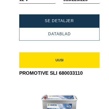
PROMOTIVE
SE DETALJER
SLI
PROMOTIVE
DATABLAD
680011140
SLI
680011140
UUSI
PROMOTIVE SLI 680033110