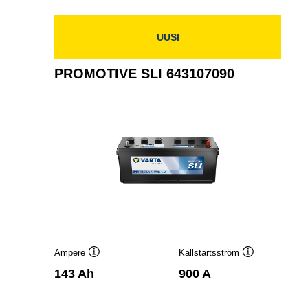
643033095
UUSI
PROMOTIVE SLI 643107090
Ampere
Kallstartsström
Verktygstips
Verktygstips
143 Ah
900 A