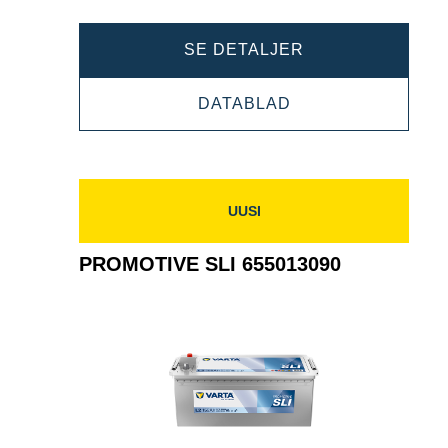
PROMOTIVE
SE DETALJER
SLI
PROMOTIVE
DATABLAD
670104100
SLI
670104100
UUSI
PROMOTIVE SLI 655013090