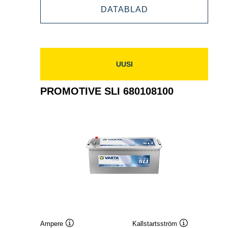
PROMOTIVE
DATABLAD
680033110
SLI
680033110
UUSI
PROMOTIVE SLI 680108100
Ampere
Kallstartsström