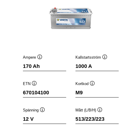
Ampere
Kallstartsström
Verktygstips
Verktygstips
170 Ah
1000 A
ETN
Kortkod
Verktygstips
Verktygstips
670104100
M9
Spänning
Mått (L/B/H)
Verktygstips
Verktygstips
12 V
513/223/223