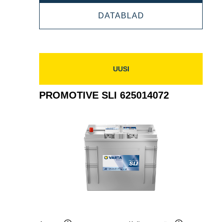
SLI
PROMOTIVE
DATABLAD
630014068
SLI
630014068
UUSI
PROMOTIVE SLI 625014072