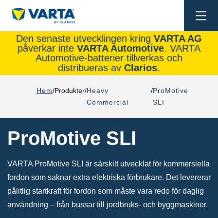
Togg
navi
Den senaste utvecklingen kring
VARTA AG
påverkar inte
VARTA Automotive
. VARTA
Automotive-batterier tillverkas och
distribueras av
Clarios
.
Hem
Produkter
Heavy
ProMotive
Commercial
SLI
ProMotive SLI
VARTA ProMotive SLI är särskilt utvecklat för kommersiella
fordon som saknar extra elektriska förbrukare. Det levererar
pålitlig startkraft för fordon som måste vara redo för daglig
användning – från bussar till jordbruks- och byggmaskiner.