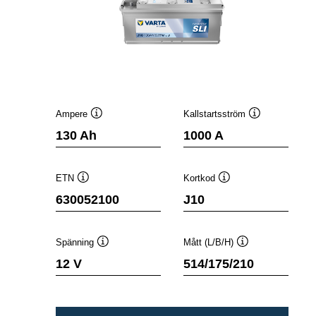
Ampere
Kallstartsström
Verktygstips
Verktygstips
130 Ah
1000 A
ETN
Kortkod
Verktygstips
Verktygstips
630052100
J10
Spänning
Mått (L/B/H)
Verktygstips
Verktygstips
12 V
514/175/210