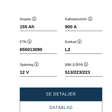
Ampere
Kallstartsström
Verktygstips
Verktygstips
155 Ah
900 A
ETN
Kortkod
Verktygstips
Verktygstips
655013090
L2
Spänning
Mått (L/B/H)
Verktygstips
Verktygstips
12 V
513/223/223
PROMOTIVE
SE DETALJER
SLI
PROMOTIVE
DATABLAD
655013090