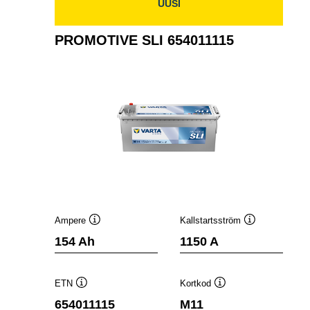
UUSI
PROMOTIVE SLI 654011115
Ampere
Kallstartsström
Verktygstips
Verktygstips
154 Ah
1150 A
ETN
Kortkod
Verktygstips
Verktygstips
654011115
M11