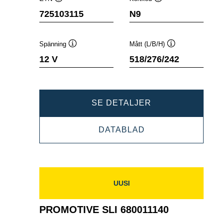
Verktygstips
Verktygstips
725103115
N9
Spänning
Mått (L/B/H)
Verktygstips
Verktygstips
12 V
518/276/242
PROMOTIVE
SE DETALJER
SLI
PROMOTIVE
DATABLAD
725103115
SLI
725103115
UUSI
PROMOTIVE SLI 680011140