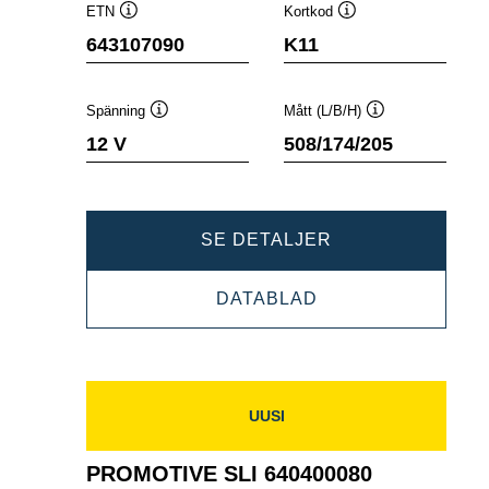
ETN
Kortkod
Verktygstips
Verktygstips
643107090
K11
Spänning
Mått (L/B/H)
Verktygstips
Verktygstips
12 V
508/174/205
PROMOTIVE
SE DETALJER
SLI
PROMOTIVE
DATABLAD
643107090
SLI
643107090
UUSI
PROMOTIVE SLI 640400080