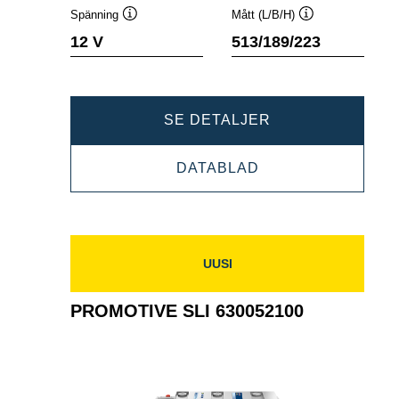
Spänning
Mått (L/B/H)
Verktygstips
Verktygstips
12 V
513/189/223
PROMOTIVE
SE DETALJER
SLI
PROMOTIVE
DATABLAD
645400080
SLI
645400080
UUSI
PROMOTIVE SLI 630052100