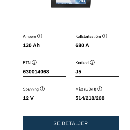
Ampere
Kallstartsström
Verktygstips
Verktygstips
130 Ah
680 A
ETN
Kortkod
Verktygstips
Verktygstips
630014068
J5
Spänning
Mått (L/B/H)
Verktygstips
Verktygstips
12 V
514/218/208
PROMOTIVE
SE DETALJER