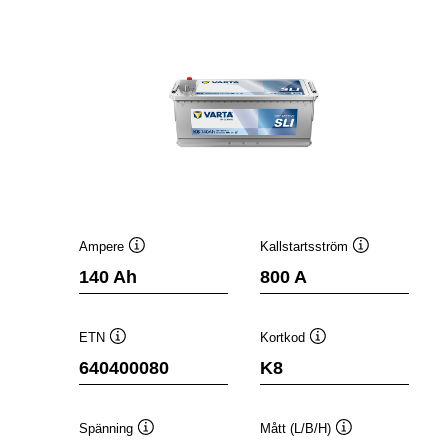
Ampere
Kallstartsström
Verktygstips
Verktygstips
140 Ah
800 A
ETN
Kortkod
Verktygstips
Verktygstips
640400080
K8
Spänning
Mått (L/B/H)
Verktygstips
Verktygstips