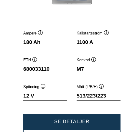
Ampere
Kallstartsström
Verktygstips
Verktygstips
180 Ah
1100 A
ETN
Kortkod
Verktygstips
Verktygstips
680033110
M7
Spänning
Mått (L/B/H)
Verktygstips
Verktygstips
12 V
513/223/223
PROMOTIVE
SE DETALJER
SLI