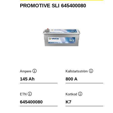
PROMOTIVE SLI 645400080
Ampere
Kallstartsström
Verktygstips
Verktygstips
145 Ah
800 A
ETN
Kortkod
Verktygstips
Verktygstips
645400080
K7