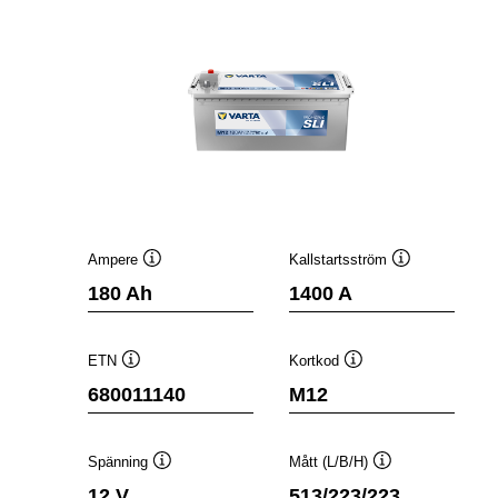
Ampere
Kallstartsström
Verktygstips
Verktygstips
180 Ah
1400 A
ETN
Kortkod
Verktygstips
Verktygstips
680011140
M12
Spänning
Mått (L/B/H)
Verktygstips
Verktygstips
12 V
513/223/223