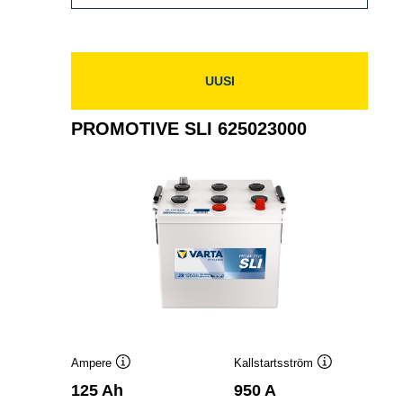
SLI
655013090
UUSI
PROMOTIVE SLI 625023000
Ampere
Kallstartsström
Verktygstips
Verktygstips
125 Ah
950 A