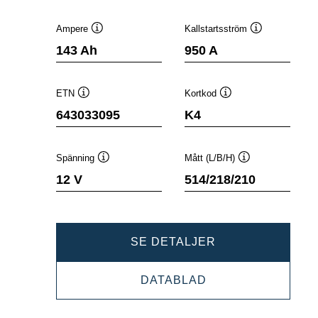
Ampere
Kallstartsström
Verktygstips
Verktygstips
143 Ah
950 A
ETN
Kortkod
Verktygstips
Verktygstips
643033095
K4
Spänning
Mått (L/B/H)
Verktygstips
Verktygstips
12 V
514/218/210
PROMOTIVE
SE DETALJER
SLI
PROMOTIVE
DATABLAD
643033095
SLI