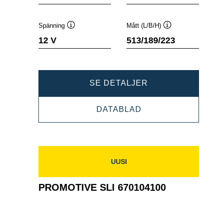
Spänning
Mått (L/B/H)
Verktygstips
Verktygstips
12 V
513/189/223
PROMOTIVE
SE DETALJER
SLI
PROMOTIVE
DATABLAD
654011115
SLI
654011115
UUSI
PROMOTIVE SLI 670104100