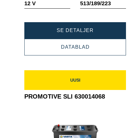
12 V
513/189/223
PROMOTIVE
SE DETALJER
SLI
PROMOTIVE
DATABLAD
640400080
SLI
640400080
UUSI
PROMOTIVE SLI 630014068