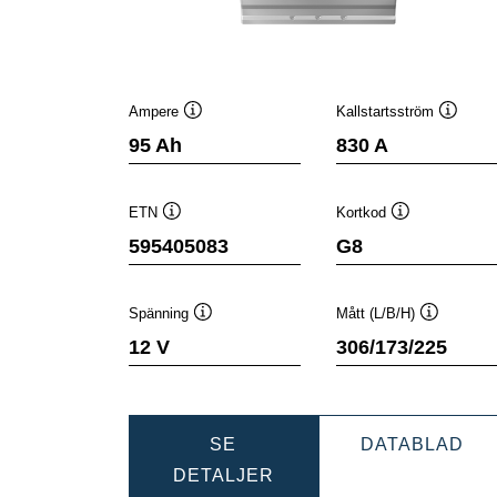
Ampere
Kallstartsström
Verktygstips
Verktyg
95 Ah
830 A
ETN
Kortkod
Verktygstips
Verktygstips
595405083
G8
Spänning
Mått (L/B/H)
Verktygstips
Verktygsti
12 V
306/173/225
DY
SE
DATABLAD
DYNAMIC
SLI
DETALJER