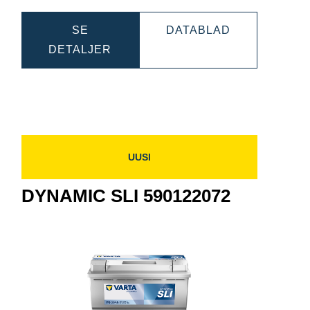
C
DYNAMIC
SE
DATABLAD
DYNAMIC
SLI
DETALJER
83
SLI
588403074
588403074
UUSI
DYNAMIC SLI 590122072