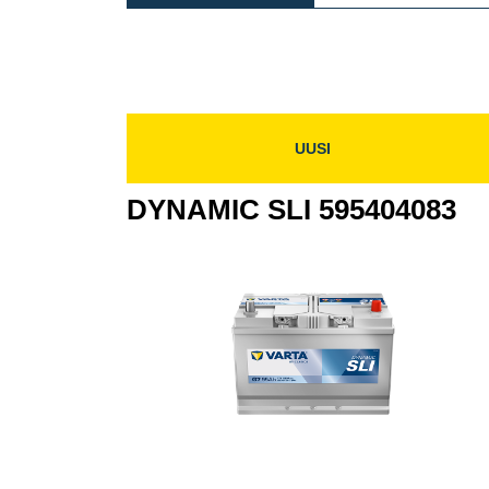
SLI
595
595405083
UUSI
DYNAMIC SLI 595404083