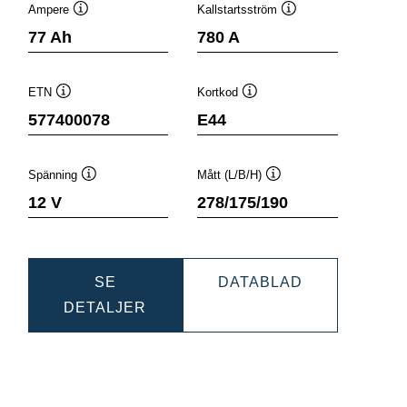
Ampere
Kallstartsström
Verktygstips
Verktygstips
77 Ah
780 A
ETN
Kortkod
Verktygstips
Verktygstips
577400078
E44
Spänning
Mått (L/B/H)
Verktygstips
Verktygstips
12 V
278/175/190
C
DYNAMIC
SE
DATABLAD
DYNAMIC
SLI
DETALJER
80
SLI
577400078
577400078