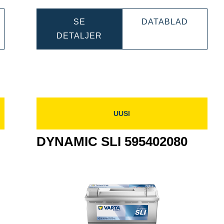
NAMIC
DYNAMI
SE
DATABLAD
DYNAMIC
SLI
DETALJER
402092
SLI
6004020
600402083
UUSI
DYNAMIC SLI 595402080