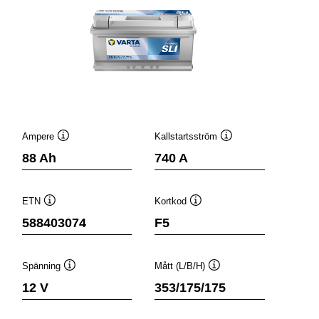
Ampere
Kallstartsström
Verktygstips
Verktygstips
88 Ah
740 A
ETN
Kortkod
Verktygstips
Verktygstips
588403074
F5
Spänning
Mått (L/B/H)
Verktygstips
Verktygstips
12 V
353/175/175