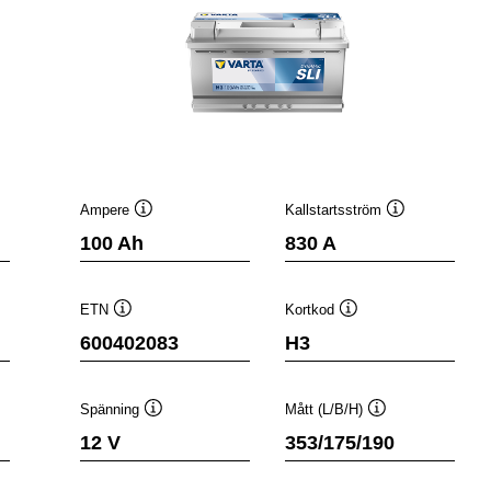
Ampere
Kallstartsström
stips
Verktygstips
Verktygstips
100 Ah
830 A
ETN
Kortkod
Verktygstips
Verktygstips
600402083
H3
Spänning
Mått (L/B/H)
ps
Verktygstips
Verktygstips
12 V
353/175/190