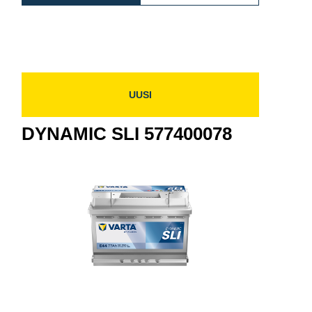
80
SLI
590122072
590122072
UUSI
DYNAMIC SLI 577400078