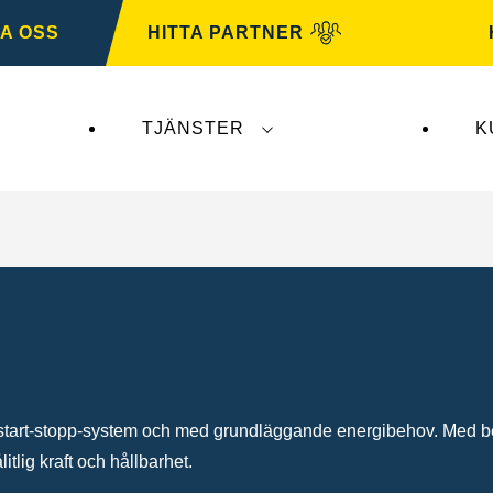
A OSS
HITTA PARTNER
TJÄNSTER
K
erkar inte
VARTA Automotive
. VARTA Automotive-b
 start-stopp-system och med grundläggande energibehov. Med be
itlig kraft och hållbarhet.