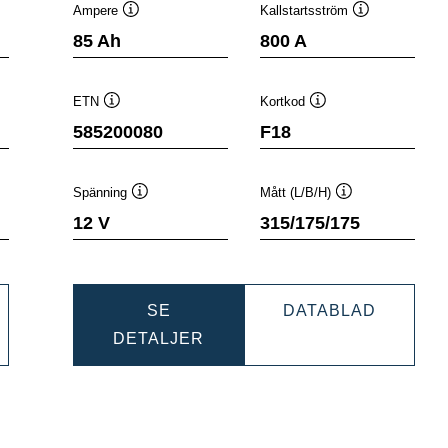
Ampere
Kallstartsström
stips
Verktygstips
Verktygstips
85 Ah
800 A
ETN
Kortkod
Verktygstips
Verktygstips
585200080
F18
Spänning
Mått (L/B/H)
ps
Verktygstips
Verktygstips
12 V
315/175/175
NAMIC
DYNAMI
SE
DATABLAD
DYNAMIC
SLI
DETALJER
404083
SLI
5852000
585200080