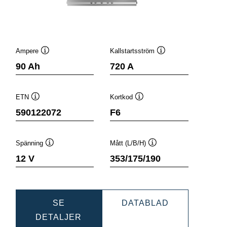
Ampere
Kallstartsström
Verktygstips
Verktygstips
90 Ah
720 A
ETN
Kortkod
Verktygstips
Verktygstips
590122072
F6
Spänning
Mått (L/B/H)
Verktygstips
Verktygstips
12 V
353/175/190
C
DYNAMIC
SE
DATABLAD
DYNAMIC
SLI
DETALJER