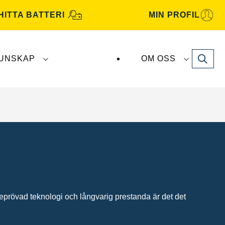
HITTA BATTERI
MIN PROFIL
Search
UNSKAP
OM OSS
atterier tillverkas och distribueras av
Clarios
.
prövad teknologi och långvarig prestanda är det det