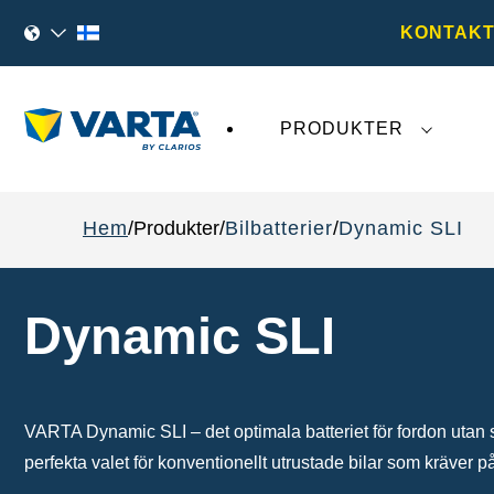
KONTAKT
PRODUKTER
Den senaste utvecklingen kring
VARTA AG
påv
Hem
Produkter
Bilbatterier
Dynamic SLI
Dynamic SLI
VARTA Dynamic SLI – det optimala batteriet för fordon utan
perfekta valet för konventionellt utrustade bilar som kräver pål