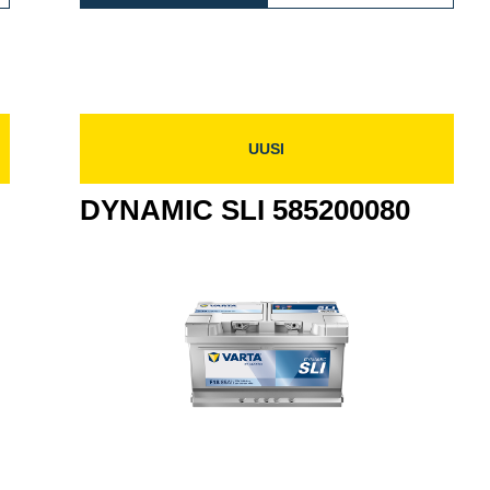
405083
SLI
5954020
595402080
UUSI
DYNAMIC SLI 585200080