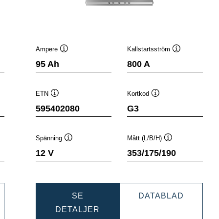
Ampere
Kallstartsström
stips
Verktygstips
Verktygstips
95 Ah
800 A
ETN
Kortkod
Verktygstips
Verktygstips
595402080
G3
Spänning
Mått (L/B/H)
ps
Verktygstips
Verktygstips
12 V
353/175/190
NAMIC
DYNAMI
SE
DATABLAD
DYNAMIC
SLI
DETALJER