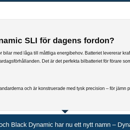
namic SLI för dagens fordon?
ilar med låga till måttliga energibehov. Batteriet levererar kraftful
dagsförhållanden. Det är det perfekta bilbatteriet för förare som pri
andarderna och är konstruerade med tysk precision – för jämn p
och Black Dynamic har nu ett nytt namn – Dyn