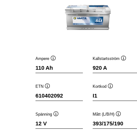
Ampere
Kallstartsström
Verktygstips
Verktyg
110 Ah
920 A
ETN
Kortkod
Verktygstips
Verktygstips
610402092
I1
Spänning
Mått (L/B/H)
Verktygstips
Verktygsti
12 V
393/175/190