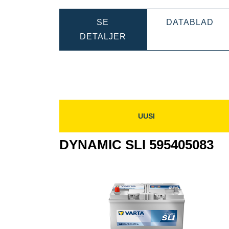
DY
SE
DATABLAD
DYNAMIC
SLI
DETALJER
SLI
610
610402092
UUSI
DYNAMIC SLI 595405083