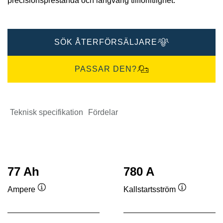
precisionsprestanda och långvarig tillförlitlighet.
SÖK ÅTERFÖRSÄLJARE
PASSAR DEN?
Teknisk specifikation
Fördelar
77 Ah
780 A
Ampere
Kallstartsström
Verktygstips
Verktygstip