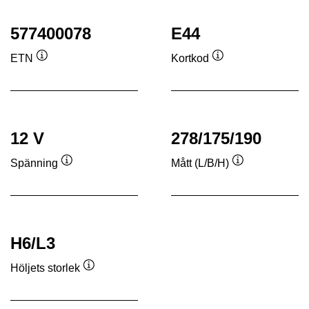
577400078
E44
ETN
Kortkod
Verktygstips
Verktygstips
12 V
278/175/190
Spänning
Mått (L/B/H)
Verktygstips
Verktygstips
H6/L3
Höljets storlek
Verktygstips