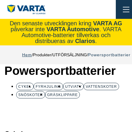
To
na
Den senaste utvecklingen kring
VARTA AG
påverkar inte
VARTA Automotive
. VARTA
Automotive-batterier tillverkas och
distribueras av
Clarios
.
Hem
Produkter
UTFÖRSÄLJNING
Powersportbatterier
Powersportbatterier
CYKEL
FYRHJULING
UTV/ATV
VATTENSKOTER
SNÖSKOTER
GRÄSKLIPPARE