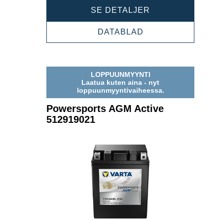
POWERSPORTS
SE DETALJER
AGM
ACTIVE
POWERSPORTS
DATABLAD
518909022
AGM
ACTIVE
518909022
LOPPUUNMYYNTI
Laatua kuten aina - nyt
loppuunmyyntivaiheessa.
Powersports AGM Active
512919021