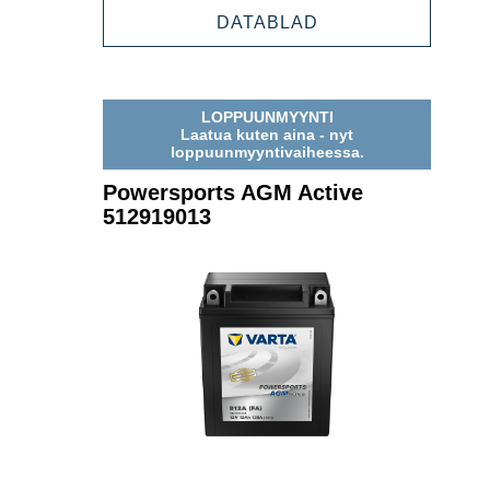
ACTIVE
POWERSPORTS
DATABLAD
512909021
AGM
ACTIVE
512909021
LOPPUUNMYYNTI
Laatua kuten aina - nyt
loppuunmyyntivaiheessa.
Powersports AGM Active
512919013