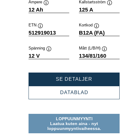
Ampere
Kallstartsström
Verktygstips
Verktygstips
12 Ah
125 A
ETN
Kortkod
Verktygstips
Verktygstips
512919013
B12A (FA)
Spänning
Mått (L/B/H)
Verktygstips
Verktygstips
12 V
134/81/160
POWERSPORTS
SE DETALJER
AGM
ACTIVE
POWERSPORTS
DATABLAD
512919013
AGM
ACTIVE
512919013
LOPPUUNMYYNTI
Laatua kuten aina - nyt
loppuunmyyntivaiheessa.