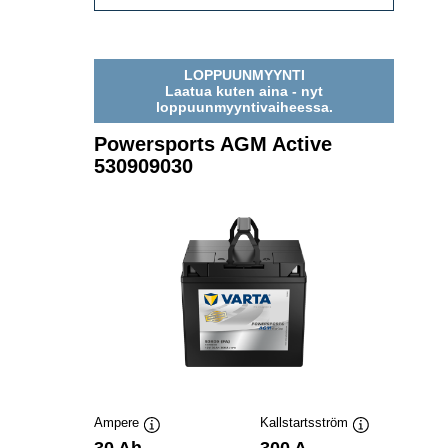
AGM
ACTIVE
530909039
LOPPUUNMYYNTI
Laatua kuten aina - nyt
loppuunmyyntivaiheessa.
Powersports AGM Active
530909030
Ampere
Kallstartsström
Verktygstips
Verktygstips