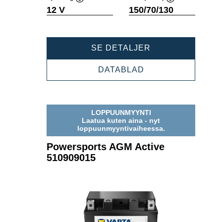
Verktygstips
Verktygstips
12 V
150/70/130
POWERSPORTS
SE DETALJER
AGM
ACTIVE
POWERSPORTS
DATABLAD
510919016
AGM
ACTIVE
510919016
LOPPUUNMYYNTI
Laatua kuten aina - nyt
loppuunmyyntivaiheessa.
Powersports AGM Active
510909015