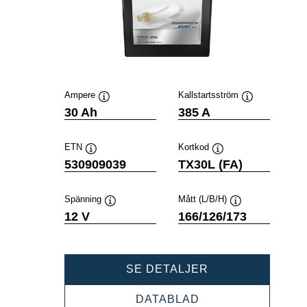
Ampere
Kallstartsström
Verktygstips
Verktygstips
30 Ah
385 A
ETN
Kortkod
Verktygstips
Verktygstips
530909039
TX30L (FA)
Spänning
Mått (L/B/H)
Verktygstips
Verktygstips
12 V
166/126/173
POWERSPORTS
SE DETALJER
AGM
ACTIVE
POWERSPORTS
DATABLAD
530909039