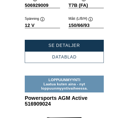
Verktygstips
Verktygstips
506929009
T7B (FA)
Spänning
Mått (L/B/H)
Verktygstips
Verktygstips
12 V
150/66/93
POWERSPORTS
SE DETALJER
AGM
ACTIVE
POWERSPORTS
DATABLAD
506929009
AGM
ACTIVE
506929009
LOPPUUNMYYNTI
Laatua kuten aina - nyt
loppuunmyyntivaiheessa.
Powersports AGM Active
516909024