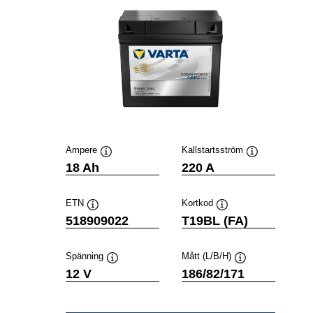
Ampere
Kallstartsström
Verktygstips
Verktygstips
18 Ah
220 A
ETN
Kortkod
Verktygstips
Verktygstips
518909022
T19BL (FA)
Spänning
Mått (L/B/H)
Verktygstips
Verktygstips
12 V
186/82/171