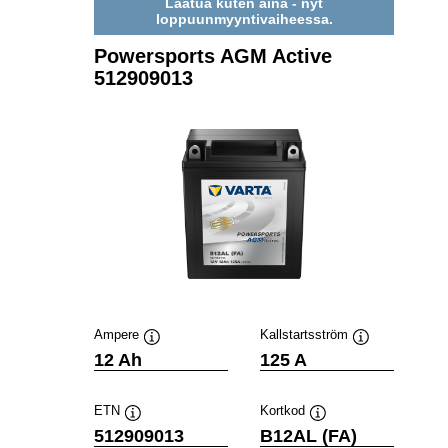
Laatua kuten aina - nyt
loppuunmyyntivaiheessa.
Powersports AGM Active
512909013
Ampere
Kallstartsström
Verktygstips
Verktygstips
12 Ah
125 A
ETN
Kortkod
Verktygstips
Verktygstips
512909013
B12AL (FA)