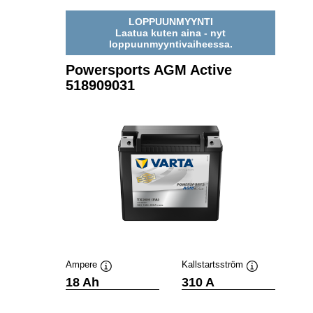
LOPPUUNMYYNTI
Laatua kuten aina - nyt
loppuunmyyntivaiheessa.
Powersports AGM Active
518909031
Ampere
Kallstartsström
Verktygstips
Verktygstips
18 Ah
310 A