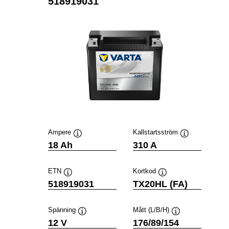
518919031
Ampere
Kallstartsström
Verktygstips
Verktygstips
18 Ah
310 A
ETN
Kortkod
Verktygstips
Verktygstips
518919031
TX20HL (FA)
Spänning
Mått (L/B/H)
Verktygstips
Verktygstips
12 V
176/89/154