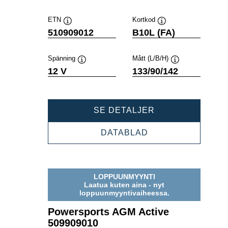
ETN
Kortkod
Verktygstips
Verktygstips
510909012
B10L (FA)
Spänning
Mått (L/B/H)
Verktygstips
Verktygstips
12 V
133/90/142
POWERSPORTS
SE DETALJER
AGM
ACTIVE
POWERSPORTS
DATABLAD
510909012
AGM
ACTIVE
510909012
LOPPUUNMYYNTI
Laatua kuten aina - nyt
loppuunmyyntivaiheessa.
Powersports AGM Active
509909010