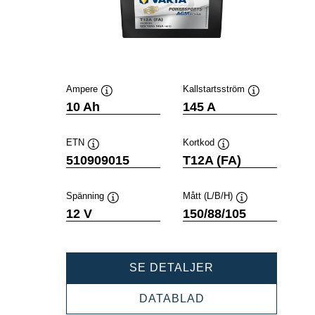
Ampere
Kallstartsström
Verktygstips
Verktygstips
10 Ah
145 A
ETN
Kortkod
Verktygstips
Verktygstips
510909015
T12A (FA)
Spänning
Mått (L/B/H)
Verktygstips
Verktygstips
12 V
150/88/105
POWERSPORTS
SE DETALJER
AGM
ACTIVE
POWERSPORTS
DATABLAD
510909015
AGM