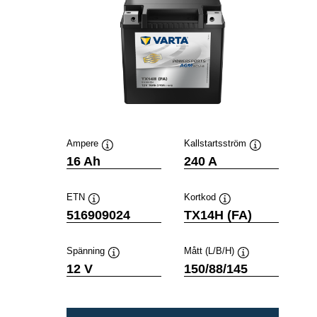
Ampere
Kallstartsström
Verktygstips
Verktygstips
16 Ah
240 A
ETN
Kortkod
Verktygstips
Verktygstips
516909024
TX14H (FA)
Spänning
Mått (L/B/H)
Verktygstips
Verktygstips
12 V
150/88/145