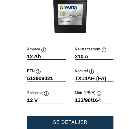
Ampere
Kallstartsström
Verktygstips
Verktygstips
12 Ah
210 A
ETN
Kortkod
Verktygstips
Verktygstips
512909021
TX14AH (FA)
Spänning
Mått (L/B/H)
Verktygstips
Verktygstips
12 V
133/90/164
POWERSPORTS
SE DETALJER
AGM