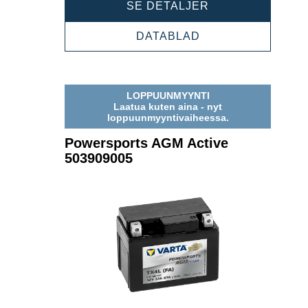
POWERSPORTS
SE DETALJER
AGM
ACTIVE
POWERSPORTS
DATABLAD
516909024
AGM
ACTIVE
516909024
LOPPUUNMYYNTI
Laatua kuten aina - nyt
loppuunmyyntivaiheessa.
Powersports AGM Active
503909005