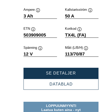
Ampere
Kallstartsström
Verktygstips
Verktygstips
3 Ah
50 A
ETN
Kortkod
Verktygstips
Verktygstips
503909005
TX4L (FA)
Spänning
Mått (L/B/H)
Verktygstips
Verktygstips
12 V
113/70/87
POWERSPORTS
SE DETALJER
AGM
ACTIVE
POWERSPORTS
DATABLAD
503909005
AGM
ACTIVE
503909005
LOPPUUNMYYNTI
Laatua kuten aina - nyt