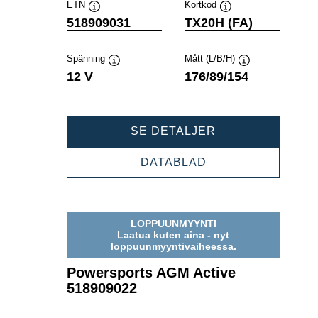
ETN
Kortkod
Verktygstips
Verktygstips
518909031
TX20H (FA)
Spänning
Mått (L/B/H)
Verktygstips
Verktygstips
12 V
176/89/154
POWERSPORTS
SE DETALJER
AGM
ACTIVE
POWERSPORTS
DATABLAD
518909031
AGM
ACTIVE
518909031
LOPPUUNMYYNTI
Laatua kuten aina - nyt
loppuunmyyntivaiheessa.
Powersports AGM Active
518909022