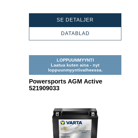
POWERSPORTS
SE DETALJER
AGM
ACTIVE
POWERSPORTS
DATABLAD
518919031
AGM
ACTIVE
518919031
LOPPUUNMYYNTI
Laatua kuten aina - nyt
loppuunmyyntivaiheessa.
Powersports AGM Active
521909033