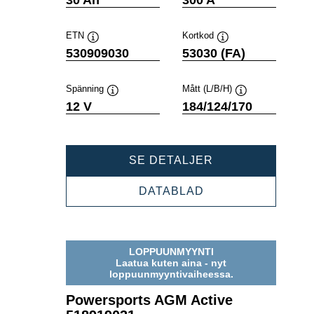
30 Ah
300 A
ETN
Kortkod
Verktygstips
Verktygstips
530909030
53030 (FA)
Spänning
Mått (L/B/H)
Verktygstips
Verktygstips
12 V
184/124/170
POWERSPORTS
SE DETALJER
AGM
ACTIVE
POWERSPORTS
DATABLAD
530909030
AGM
ACTIVE
530909030
LOPPUUNMYYNTI
Laatua kuten aina - nyt
loppuunmyyntivaiheessa.
Powersports AGM Active