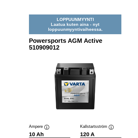
ACTIVE
510909015
LOPPUUNMYYNTI
Laatua kuten aina - nyt
loppuunmyyntivaiheessa.
Powersports AGM Active
510909012
Ampere
Kallstartsström
Verktygstips
Verktygstips
10 Ah
120 A