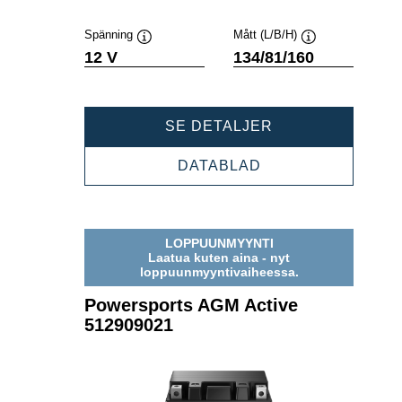
Spänning
Mått (L/B/H)
Verktygstips
Verktygstips
12 V
134/81/160
POWERSPORTS
SE DETALJER
AGM
ACTIVE
POWERSPORTS
DATABLAD
512909013
AGM
ACTIVE
512909013
LOPPUUNMYYNTI
Laatua kuten aina - nyt
loppuunmyyntivaiheessa.
Powersports AGM Active
512909021