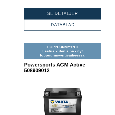
POWERSPORTS
SE DETALJER
AGM
ACTIVE
POWERSPORTS
DATABLAD
509909010
AGM
ACTIVE
509909010
LOPPUUNMYYNTI
Laatua kuten aina - nyt
loppuunmyyntivaiheessa.
Powersports AGM Active
508909012