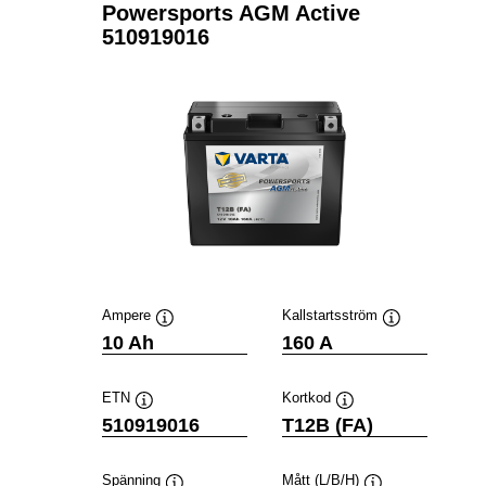
Powersports AGM Active
510919016
Ampere
Kallstartsström
Verktygstips
Verktygstips
10 Ah
160 A
ETN
Kortkod
Verktygstips
Verktygstips
510919016
T12B (FA)
Spänning
Mått (L/B/H)