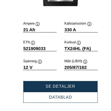
Ampere
Kallstartsström
Verktygstips
Verktygstips
21 Ah
330 A
ETN
Kortkod
Verktygstips
Verktygstips
521909033
TX24HL (FA)
Spänning
Mått (L/B/H)
Verktygstips
Verktygstips
12 V
205/87/162
POWERSPORTS
SE DETALJER
AGM
ACTIVE
POWERSPORTS
DATABLAD
521909033
AGM
ACTIVE
521909033