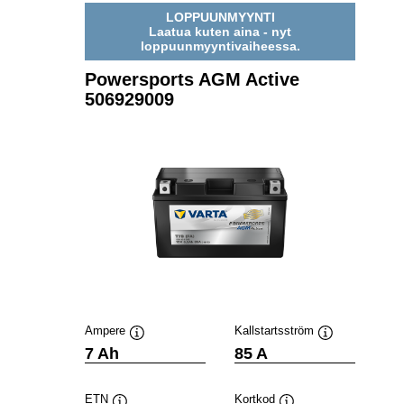
LOPPUUNMYYNTI
Laatua kuten aina - nyt
loppuunmyyntivaiheessa.
Powersports AGM Active
506929009
Ampere
Kallstartsström
Verktygstips
Verktygstips
7 Ah
85 A
ETN
Kortkod