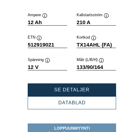
Ampere
Kallstartsström
Verktygstips
Verktygstips
12 Ah
210 A
ETN
Kortkod
Verktygstips
Verktygstips
512919021
TX14AHL (FA)
Spänning
Mått (L/B/H)
Verktygstips
Verktygstips
12 V
133/90/164
POWERSPORTS
SE DETALJER
AGM
ACTIVE
POWERSPORTS
DATABLAD
512919021
AGM
ACTIVE
512919021
LOPPUUNMYYNTI