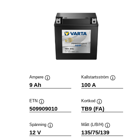
Ampere
Kallstartsström
Verktygstips
Verktygstips
9 Ah
100 A
ETN
Kortkod
Verktygstips
Verktygstips
509909010
TB9 (FA)
Spänning
Mått (L/B/H)
Verktygstips
Verktygstips
12 V
135/75/139