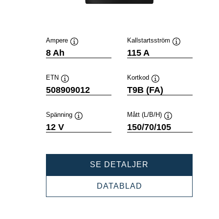
Ampere
Kallstartsström
Verktygstips
Verktygstips
8 Ah
115 A
ETN
Kortkod
Verktygstips
Verktygstips
508909012
T9B (FA)
Spänning
Mått (L/B/H)
Verktygstips
Verktygstips
12 V
150/70/105
POWERSPORTS
SE DETALJER
AGM
ACTIVE
POWERSPORTS
DATABLAD
508909012
AGM
ACTIVE
508909012