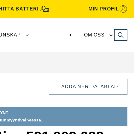
HITTA BATTERI
MIN PROFIL
Search
UNSKAP
OM OSS
atterier tillverkas och distribueras av
Clarios
.
LADDA NER DATABLAD
YNTI
Öppna
puunmyyntivaiheessa.
bilddialog