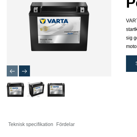
P
VARTA
start
sig 
motor
Teknisk specifikation
Fördelar