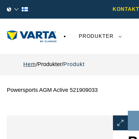
KONTAKT
PRODUKTER
Den senaste utvecklingen kring
VARTA AG
påv
Hem
Produkter
Produkt
Powersports AGM Active 521909033
Öppna
bilddialog