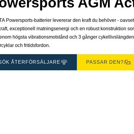
owersports AGM Act
 Powersports-batterier levererar den kraft du behöver - oavsett for
kraft, exceptionell matningsenergi och en robust konstruktion 
genom högsta vibrationsmotstånd och 3 gånger cykellivslängden*
cyklar och fritidsfordon.
SÖK ÅTERFÖRSÄLJARE
PASSAR DEN?