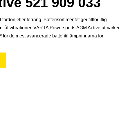
ive 521 909 033
don eller terräng. Batterisortimentet ger tillförlitlig
som tål vibrationer. VARTA Powersports AGM Active utmärker
 för de mest avancerade batteritillämpningarna för