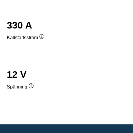
330 A
Kallstartsström
Verktygstips
12 V
Spänning
Verktygstips