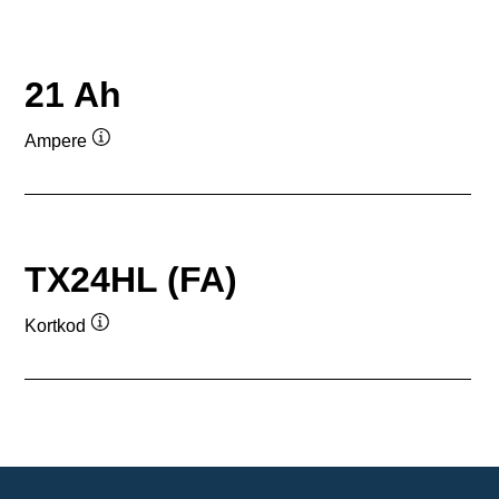
21 Ah
Ampere
Verktygstips
TX24HL (FA)
Kortkod
Verktygstips