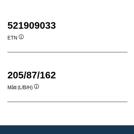
521909033
ETN
Verktygstips
205/87/162
Mått (L/B/H)
Verktygstips