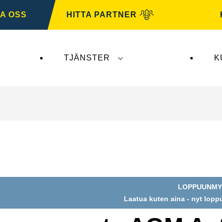
A OSS
HITTA PARTNER
TJÄNSTER
K
erkar inte
VARTA Automotive
. VARTA Automotive-b
LOPPUUNMY
Öppna
Laatua kuten aina - nyt lop
bilddialog