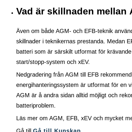
Vad är skillnaden mella
Även om både AGM- och EFB-teknik används f
skillnader i teknikernas prestanda. Medan E
batteri som är särskilt utformat för krävande
start/stopp-system och xEV.
Nedgradering från AGM till EFB rekommende
energihanteringssystem är utformat för en vi
AGM är å andra sidan alltid möjligt och r
batteriproblem.
Läs mer om AGM, EFB, xEV och mycket mer 
Gå till
Gå till Kunskap