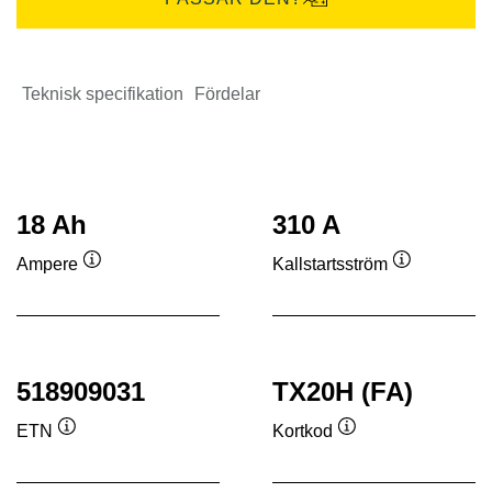
Teknisk specifikation
Fördelar
18 Ah
310 A
Ampere
Kallstartsström
Verktygstips
Verktygstip
518909031
TX20H (FA)
ETN
Kortkod
Verktygstips
Verktygstips