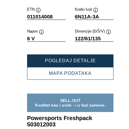
ETN
Kratki kod
Opis
Opis
011014008
6N11A-3A
alata
alata
Napon
Dimenzije (D/Š/V)
Opis
Opis
6 V
122/61/135
alata
alata
POWERSPOR
POGLEDAJ DETALJE
FRESHPACK
011014008
POWERSPORT
MAPA PODATAKA
FRESHPACK
011014008
SELL-OUT
Kvalitet kao i uvek - i u fazi zamene.
Powersports Freshpack
503012003