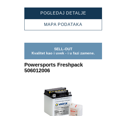
POWERSPOR
POGLEDAJ DETALJE
FRESHPACK
505012006
POWERSPORT
MAPA PODATAKA
FRESHPACK
505012006
SELL-OUT
Kvalitet kao i uvek - i u fazi zamene.
Powersports Freshpack
506012006