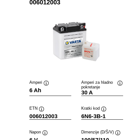
006012003
Amperi
Amperi za hladno
pokretanje
Opis
Opis
6 Ah
30 A
alata
alata
ETN
Kratki kod
Opis
Opis
006012003
6N6-3B-1
alata
alata
Napon
Dimenzije (D/Š/V)
Opis
Opis
6 V
100/57/110