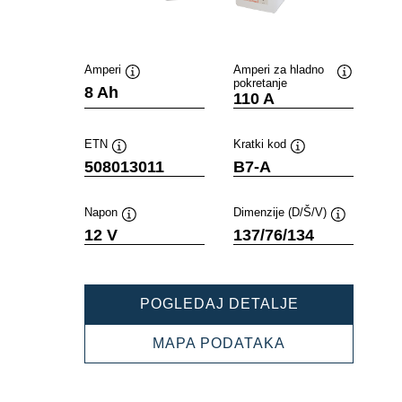
Amperi
Amperi za hladno
pokretanje
Opis
Opis
8 Ah
110 A
alata
alata
ETN
Kratki kod
Opis
Opis
508013011
B7-A
alata
alata
Napon
Dimenzije (D/Š/V)
Opis
Opis
12 V
137/76/134
alata
alata
POWERSPOR
POGLEDAJ DETALJE
FRESHPACK
508013011
POWERSPORT
MAPA PODATAKA
FRESHPACK
508013011