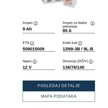
Amperi
Amperi za hladno
pokretanje
Opis
Opis
9 Ah
85 A
alata
alata
ETN
Kratki kod
Opis
Opis
509015009
12N9-3B / 9L-B
alata
alata
Napon
Dimenzije (D/Š/V)
Opis
Opis
12 V
136/76/140
alata
alata
POWERSPOR
POGLEDAJ DETALJE
FRESHPACK
509015009
POWERSPORT
MAPA PODATAKA
FRESHPACK
509015009