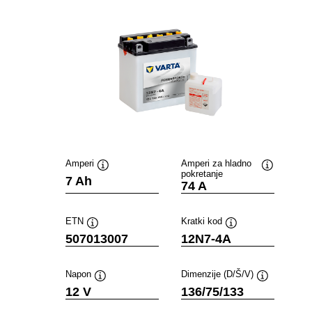
Amperi
Amperi za hladno
pokretanje
Opis
Opis
7 Ah
74 A
alata
alata
ETN
Kratki kod
Opis
Opis
507013007
12N7-4A
alata
alata
Napon
Dimenzije (D/Š/V)
Opis
Opis
12 V
136/75/133
alata
alata