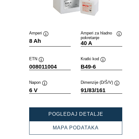
Amperi
Amperi za hladno
pokretanje
Opis
Opis
8 Ah
40 A
alata
alata
ETN
Kratki kod
Opis
Opis
008011004
B49-6
alata
alata
Napon
Dimenzije (D/Š/V)
Opis
Opis
6 V
91/83/161
alata
alata
POWERSPOR
POGLEDAJ DETALJE
FRESHPACK
008011004
POWERSPORT
MAPA PODATAKA
FRESHPACK
008011004