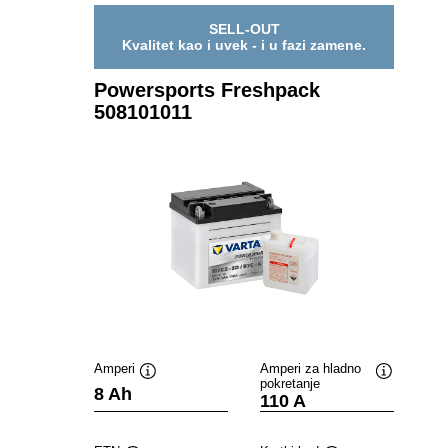
SELL-OUT
Kvalitet kao i uvek - i u fazi zamene.
Powersports Freshpack
508101011
Amperi
Amperi za hladno
pokretanje
Opis
Opis
8 Ah
110 A
alata
alata