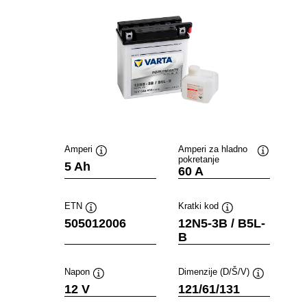
Amperi
Amperi za hladno
pokretanje
Opis
Opis
5 Ah
60 A
alata
alata
ETN
Kratki kod
Opis
Opis
505012006
12N5-3B / B5L-
alata
alata
B
Napon
Dimenzije (D/Š/V)
Opis
Opis
12 V
121/61/131
alata
alata