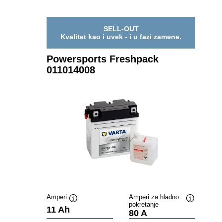
SELL-OUT
Kvalitet kao i uvek - i u fazi zamene.
Powersports Freshpack
011014008
Amperi
Amperi za hladno
pokretanje
Opis
Opis
11 Ah
80 A
alata
alata