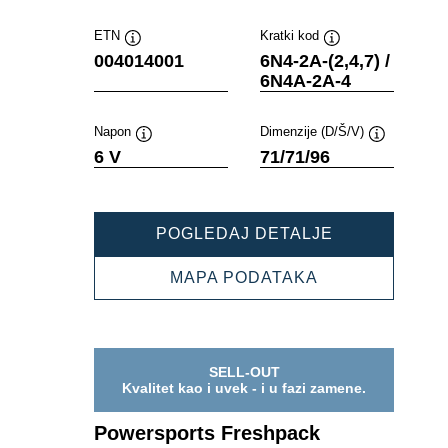
ETN
Kratki kod
Opis
Opis
004014001
6N4-2A-(2,4,7) /
alata
alata
6N4A-2A-4
Napon
Dimenzije (D/Š/V)
Opis
Opis
6 V
71/71/96
alata
alata
POWERSPOR
POGLEDAJ DETALJE
FRESHPACK
004014001
POWERSPORT
MAPA PODATAKA
FRESHPACK
004014001
SELL-OUT
Kvalitet kao i uvek - i u fazi zamene.
Powersports Freshpack