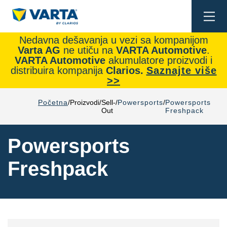
Togg
navi
Nedavna dešavanja u vezi sa kompanijom
Varta AG
ne utiču na
VARTA Automotive
.
VARTA Automotive
akumulatore proizvodi i
distribuira kompanija
Clarios.
Saznajte više
>>
Početna
Proizvodi
Sell-
Powersports
Powersports
Out
Freshpack
Powersports
Freshpack