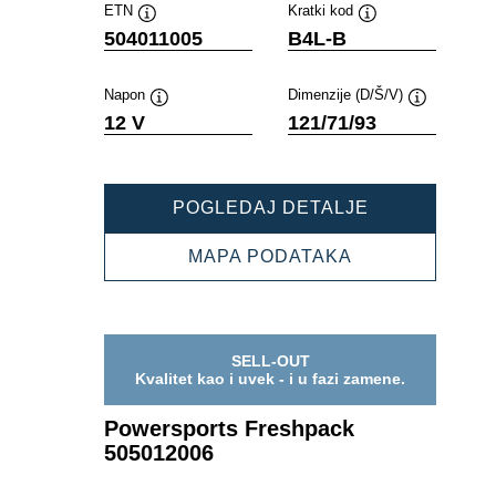
ETN
Kratki kod
Opis
Opis
504011005
B4L-B
alata
alata
Napon
Dimenzije (D/Š/V)
Opis
Opis
12 V
121/71/93
alata
alata
POWERSPOR
POGLEDAJ DETALJE
FRESHPACK
504011005
POWERSPORT
MAPA PODATAKA
FRESHPACK
504011005
SELL-OUT
Kvalitet kao i uvek - i u fazi zamene.
Powersports Freshpack
505012006