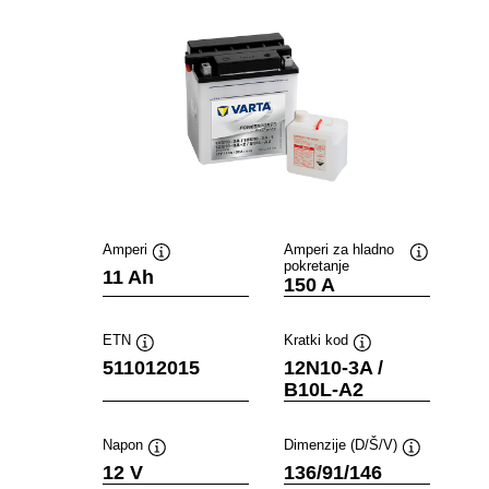
Amperi
Amperi za hladno
pokretanje
Opis
Opis
11 Ah
150 A
alata
alata
ETN
Kratki kod
Opis
Opis
511012015
12N10-3A /
alata
alata
B10L-A2
Napon
Dimenzije (D/Š/V)
Opis
Opis
12 V
136/91/146
alata
alata