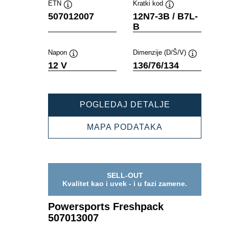
ETN
Kratki kod
Opis
Opis
507012007
12N7-3B / B7L-
alata
alata
B
Napon
Dimenzije (D/Š/V)
Opis
Opis
12 V
136/76/134
alata
alata
POWERSPOR
POGLEDAJ DETALJE
FRESHPACK
507012007
POWERSPORT
MAPA PODATAKA
FRESHPACK
507012007
SELL-OUT
Kvalitet kao i uvek - i u fazi zamene.
Powersports Freshpack
507013007