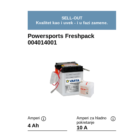
SELL-OUT
Kvalitet kao i uvek - i u fazi zamene.
Powersports Freshpack
004014001
Amperi
Amperi za hladno
pokretanje
Opis
Opis
4 Ah
10 A
alata
alata