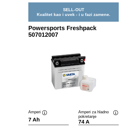
SELL-OUT
Kvalitet kao i uvek - i u fazi zamene.
Powersports Freshpack
507012007
Amperi
Amperi za hladno
pokretanje
Opis
Opis
7 Ah
74 A
alata
alata