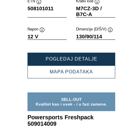
ETN
Kratki kod
Opis
Opis
508101011
M7CZ-3D /
alata
alata
B7C-A
Napon
Dimenzije (D/Š/V)
Opis
Opis
12 V
130/90/114
alata
alata
POWERSPOR
POGLEDAJ DETALJE
FRESHPACK
508101011
POWERSPORT
MAPA PODATAKA
FRESHPACK
508101011
SELL-OUT
Kvalitet kao i uvek - i u fazi zamene.
Powersports Freshpack
509014009