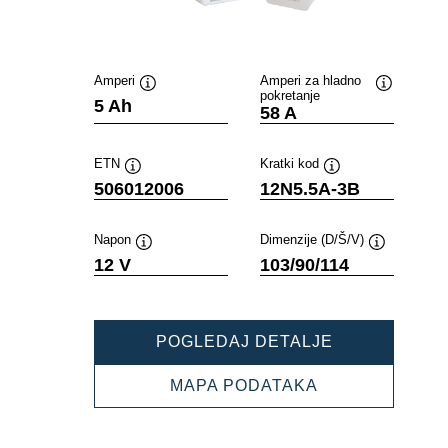
Amperi
Amperi za hladno
pokretanje
Opis
Opis
5 Ah
58 A
alata
alata
ETN
Kratki kod
Opis
Opis
506012006
12N5.5A-3B
alata
alata
Napon
Dimenzije (D/Š/V)
Opis
Opis
12 V
103/90/114
alata
alata
POWERSPOR
POGLEDAJ DETALJE
FRESHPACK
506012006
POWERSPORT
MAPA PODATAKA
FRESHPACK
506012006