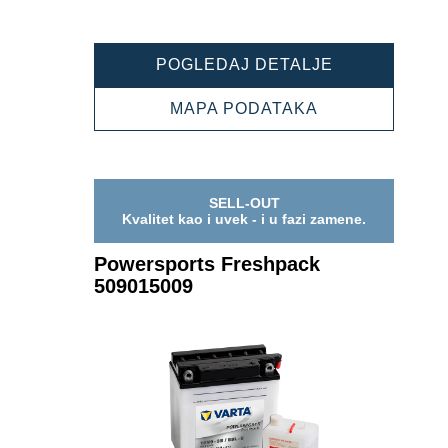
POWERSPOR
POGLEDAJ DETALJE
FRESHPACK
509014009
POWERSPORT
MAPA PODATAKA
FRESHPACK
509014009
SELL-OUT
Kvalitet kao i uvek - i u fazi zamene.
Powersports Freshpack
509015009