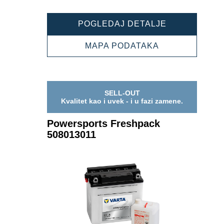
POWERSPOR
POGLEDAJ DETALJE
FRESHPACK
507013007
POWERSPORT
MAPA PODATAKA
FRESHPACK
507013007
SELL-OUT
Kvalitet kao i uvek - i u fazi zamene.
Powersports Freshpack
508013011