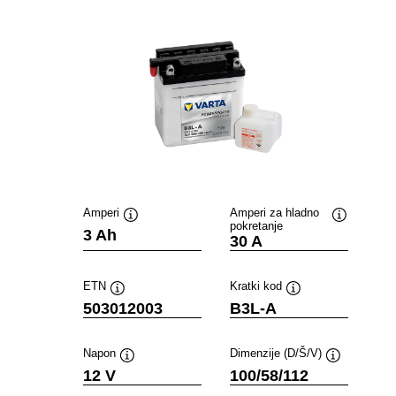
Amperi
Amperi za hladno
pokretanje
Opis
Opis
3 Ah
30 A
alata
alata
ETN
Kratki kod
Opis
Opis
503012003
B3L-A
alata
alata
Napon
Dimenzije (D/Š/V)
Opis
Opis
12 V
100/58/112
alata
alata