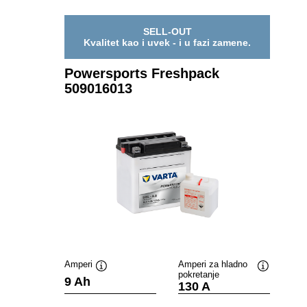
SELL-OUT
Kvalitet kao i uvek - i u fazi zamene.
Powersports Freshpack
509016013
Amperi
Amperi za hladno
pokretanje
Opis
Opis
9 Ah
130 A
alata
alata