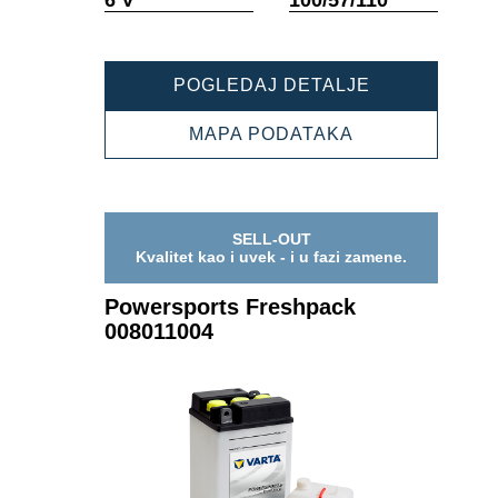
alata
alata
POWERSPOR
POGLEDAJ DETALJE
FRESHPACK
006012003
POWERSPORT
MAPA PODATAKA
FRESHPACK
006012003
SELL-OUT
Kvalitet kao i uvek - i u fazi zamene.
Powersports Freshpack
008011004