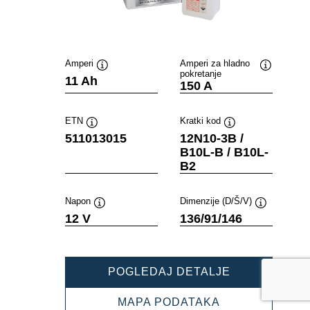
Amperi
Amperi za hladno
pokretanje
Opis
Opis
11 Ah
150 A
alata
alata
ETN
Kratki kod
Opis
Opis
511013015
12N10-3B /
alata
alata
B10L-B / B10L-
B2
Napon
Dimenzije (D/Š/V)
Opis
Opis
12 V
136/91/146
alata
alata
POWERSPOR
POGLEDAJ DETALJE
FRESHPACK
511013015
POWERSPORT
MAPA PODATAKA