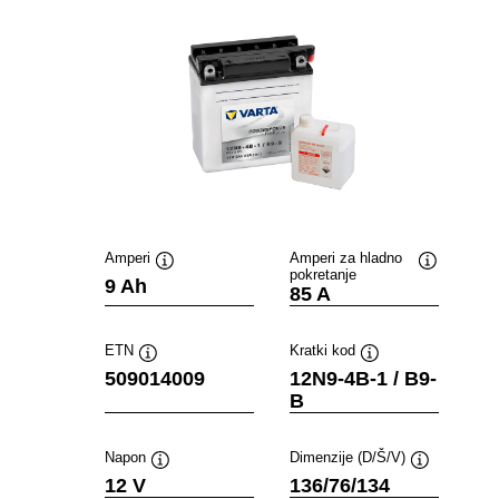
Amperi
Amperi za hladno
pokretanje
Opis
Opis
9 Ah
85 A
alata
alata
ETN
Kratki kod
Opis
Opis
509014009
12N9-4B-1 / B9-
alata
alata
B
Napon
Dimenzije (D/Š/V)
Opis
Opis
12 V
136/76/134
alata
alata