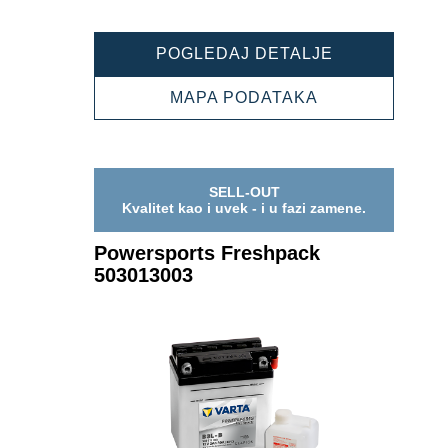
POWERSPOR
POGLEDAJ DETALJE
FRESHPACK
503012003
POWERSPORT
MAPA PODATAKA
FRESHPACK
503012003
SELL-OUT
Kvalitet kao i uvek - i u fazi zamene.
Powersports Freshpack
503013003