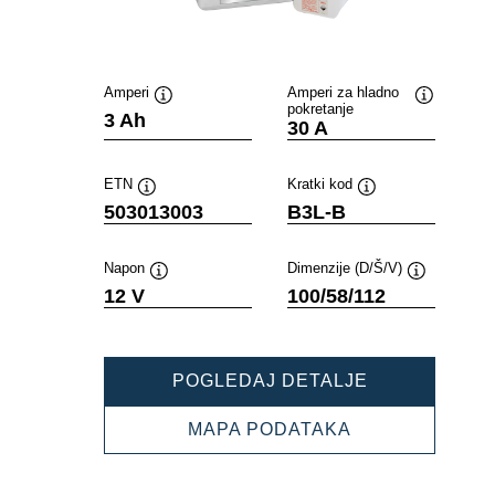
Amperi
Amperi za hladno
pokretanje
Opis
Opis
3 Ah
30 A
alata
alata
ETN
Kratki kod
Opis
Opis
503013003
B3L-B
alata
alata
Napon
Dimenzije (D/Š/V)
Opis
Opis
12 V
100/58/112
alata
alata
POWERSPOR
POGLEDAJ DETALJE
FRESHPACK
503013003
POWERSPORT
MAPA PODATAKA
FRESHPACK
503013003