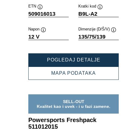
ETN
Kratki kod
Opis
Opis
509016013
B9L-A2
alata
alata
Napon
Dimenzije (D/Š/V)
Opis
Opis
12 V
135/75/139
alata
alata
POWERSPOR
POGLEDAJ DETALJE
FRESHPACK
509016013
POWERSPORT
MAPA PODATAKA
FRESHPACK
509016013
SELL-OUT
Kvalitet kao i uvek - i u fazi zamene.
Powersports Freshpack
511012015