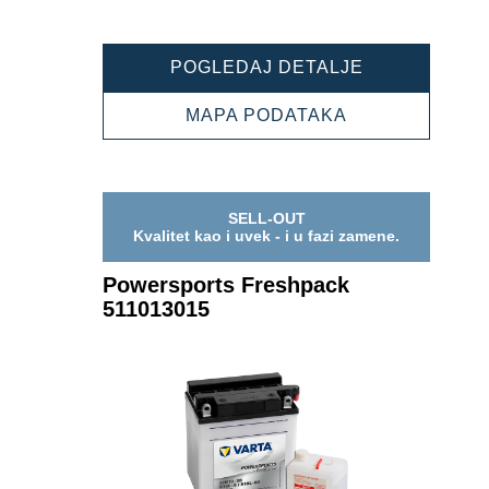
POWERSPOR
POGLEDAJ DETALJE
FRESHPACK
511012015
POWERSPORT
MAPA PODATAKA
FRESHPACK
511012015
SELL-OUT
Kvalitet kao i uvek - i u fazi zamene.
Powersports Freshpack
511013015