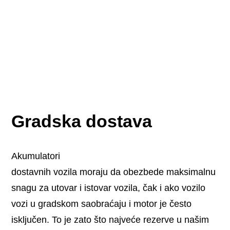
Gradska dostava
Akumulatori
dostavnih vozila moraju da obezbede maksimalnu
snagu za utovar i istovar vozila, čak i ako vozilo
vozi u gradskom saobraćaju i motor je često
isključen. To je zato što najveće rezerve u našim