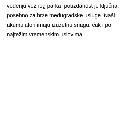
vođenju voznog parka pouzdanost je ključna,
posebno za brze međugradske usluge. Naši
akumulatori imaju izuzetnu snagu, čak i po
najtežim vremenskim uslovima.