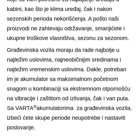
kabini, kao što je klima uređaj, čak i nakon
sezonskih perioda nekorišćenja. A pošto naši
proizvodi ne zahtevaju održavanje, smanjićete i
ukupne troškove vlasništva, sezonu za sezonom.
Građevinska vozila moraju da rade najbolje u
najtežim uslovima, najneobičnijim sredinama i
najtežim vremenskim uslovima. Dakle, potreban
im je akumulator sa maksimalnom početnom
snagom u kombinaciji sa ekstremnom otpornošću
na vibracije i zaštitom od izlivanja, čak i van puta.
®
Sa VARTA
akumulatorima za građevinska vozila,
izbeći ćete skupe periode neupotrebe i nastaviti
poslovanje.