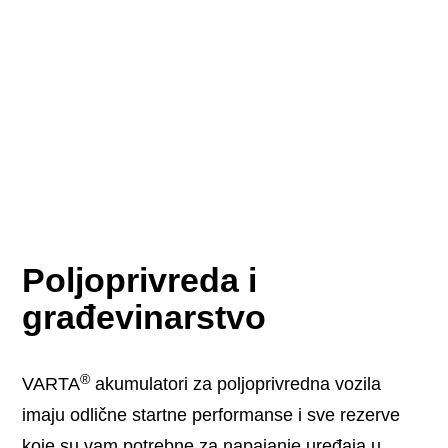
Poljoprivreda i
građevinarstvo
®
VARTA
akumulatori za poljoprivredna vozila
imaju odlične startne performanse i sve rezerve
koje su vam potrebne za napajanje uređaja u