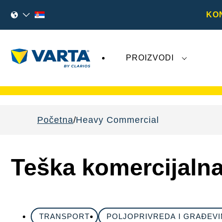
KO
PROIZVODI
Nedavna dešavanja u vezi sa kompanijom
V
Početna
Heavy Commercial
Teška komercijalna
TRANSPORT
POLJOPRIVREDA I GRAĐEV