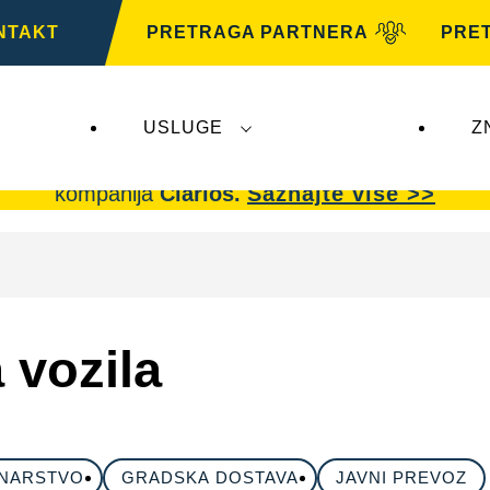
NTAKT
PRETRAGA PARTNERA
PRE
USLUGE
Z
arta AG
ne utiču na
VARTA Automotive
.
VARTA A
kompanija
Clarios.
Saznajte više >>
 vozila
INARSTVO
GRADSKA DOSTAVA
JAVNI PREVOZ