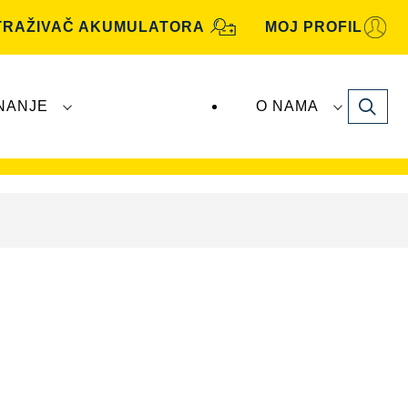
TRAŽIVAČ AKUMULATORA
MOJ PROFIL
Search
NANJE
O NAMA
utomotive
akumulatore proizvodi i distribuira