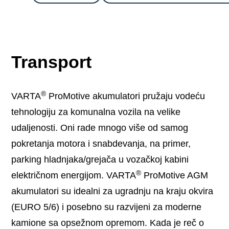
Transport
®
VARTA
ProMotive akumulatori pružaju vodeću
tehnologiju za komunalna vozila na velike
udaljenosti. Oni rade mnogo više od samog
pokretanja motora i snabdevanja, na primer,
parking hladnjaka/grejača u vozačkoj kabini
®
električnom energijom. VARTA
ProMotive AGM
akumulatori su idealni za ugradnju na kraju okvira
(EURO 5/6) i posebno su razvijeni za moderne
kamione sa opsežnom opremom. Kada je reč o