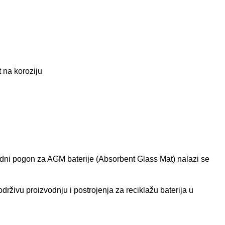
 na koroziju
odni pogon za AGM baterije (Absorbent Glass Mat) nalazi se
rživu proizvodnju i postrojenja za reciklažu baterija u