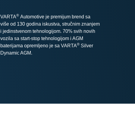
®
VARTA
Automotive je premijum brend sa
više od 130 godina iskustva, stručnim znanjem
i jedinstvenom tehnologijom. 70% svih novih
vozila sa start-stop tehnologijom i AGM
®
baterijama opremljeno je sa VARTA
Silver
Dynamic AGM.