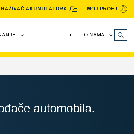
TRAŽIVAČ AKUMULATORA
MOJ PROFIL
Search
NANJE
O NAMA
utomotive
akumulatore proizvodi i distribuira
vođače automobila.