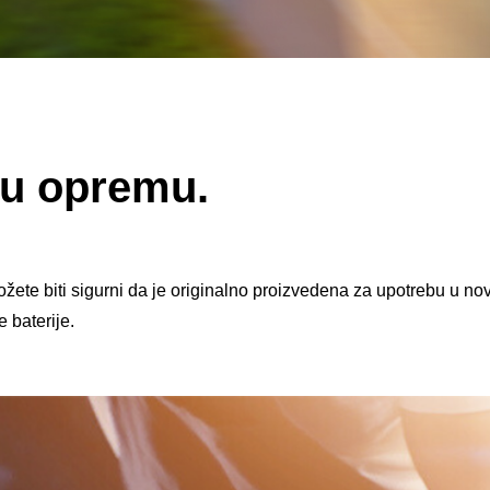
nu opremu.
ete biti sigurni da je originalno proizvedena za upotrebu u n
e baterije.