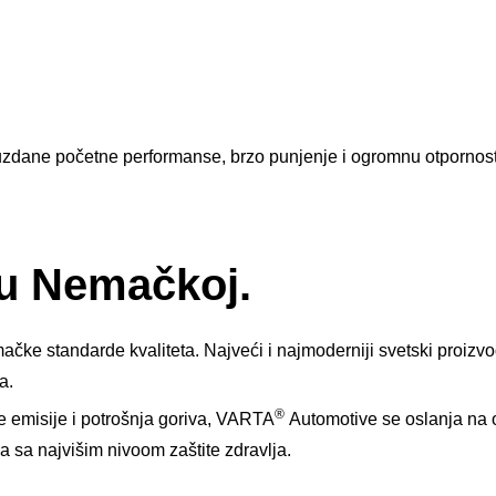
uzdane početne performanse, brzo punjenje i ogromnu otpornost
 u Nemačkoj.
ačke standarde kvaliteta. Najveći i najmoderniji svetski proizv
ja.
®
e emisije i potrošnja goriva, VARTA
Automotive se oslanja na od
a sa najvišim nivoom zaštite zdravlja.