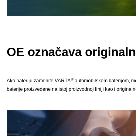
OE označava original
®
Ako bateriju zamenite VARTA
automobilskom baterijom, mož
baterije proizvedene na istoj proizvodnoj liniji kao i originaln