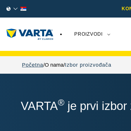
KO
PROIZVODI
Nedavna dešavanja u vezi sa kompanijom
V
Početna
O nama
Izbor proizvođača
®
VARTA
je prvi izbo