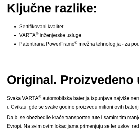
Ključne razlike:
Sertifikovani kvalitet
®
VARTA
inženjerske usluge
®
Patentirana PowerFrame
mrežna tehnologija - za po
Original. Proizvedeno
®
Svaka VARTA
automobilska baterija ispunjava najviše nem
u Cvikau, gde se svake godine proizvedu milioni ovih bateri
Da bi se obezbedile kraće transportne rute i samim tim manj
Evropi. Na svim ovim lokacijama primenjuju se fer uslovi rad