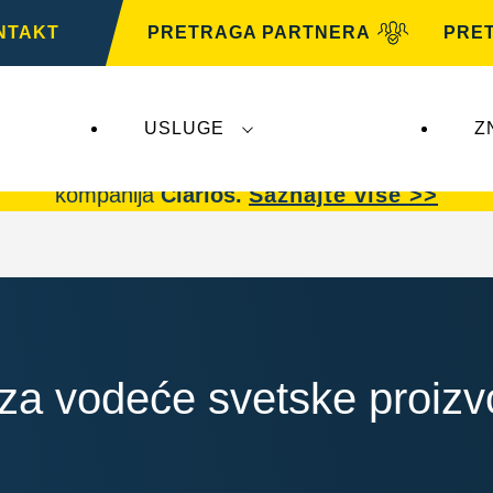
NTAKT
PRETRAGA PARTNERA
PRE
USLUGE
Z
arta AG
ne utiču na
VARTA Automotive
.
VARTA A
kompanija
Clarios.
Saznajte više >>
r za vodeće svetske proiz