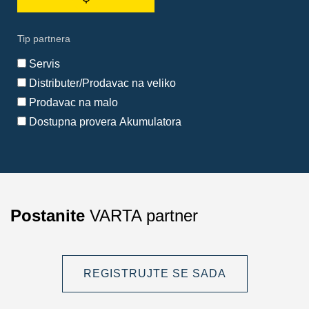
upit
za
pretragu
Tip partnera
sa
mojom
Servis
lokacijom
Distributer/Prodavac na veliko
Prodavac na malo
Dostupna provera Akumulatora
Postanite
VARTA partner
REGISTRUJTE SE SADA