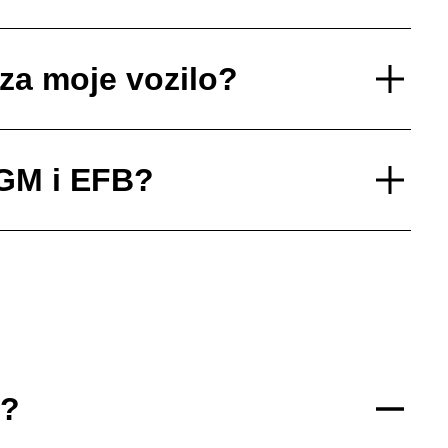
 za moje vozilo?
AGM i EFB?
r?