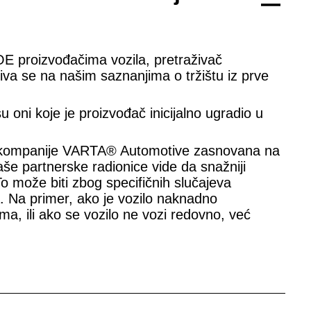
E proizvođačima vozila, pretraživač
a se na našim saznanjima o tržištu iz prve
oni koje je proizvođač inicijalno ugradio u
 kompanije VARTA® Automotive zasnovana na
še partnerske radionice vide da snažniji
To može biti zbog specifičnih slučajeva
. Na primer, ako je vozilo naknadno
a, ili ako se vozilo ne vozi redovno, već