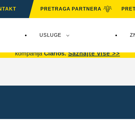
NTAKT
PRETRAGA PARTNERA
PRE
USLUGE
Z
arta AG
ne utiču na
VARTA Automotive
.
VARTA A
kompanija
Clarios.
Saznajte više >>