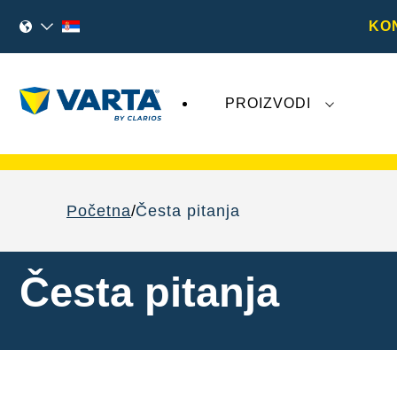
KO
PROIZVODI
Nedavna dešavanja u vezi sa kompanijom
V
Početna
Česta pitanja
Česta pitanja