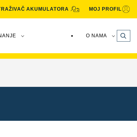
TRAŽIVAČ AKUMULATORA
MOJ PROFIL
Search
NANJE
O NAMA
utomotive
akumulatore proizvodi i distribuira