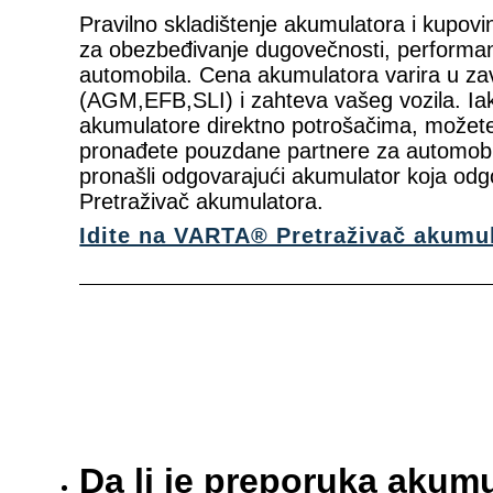
Pravilno skladištenje akumulatora i kupov
za obezbeđivanje dugovečnosti, performan
automobila. Cena akumulatora varira u zav
(AGM,EFB,SLI) i zahteva vašeg vozila. Ia
akumulatore direktno potrošačima, možete
pronađete pouzdane partnere za automobil
pronašli odgovarajući akumulator koja odg
Pretraživač akumulatora.
Idite na VARTA® Pretraživač akumu
Da li je preporuka akum