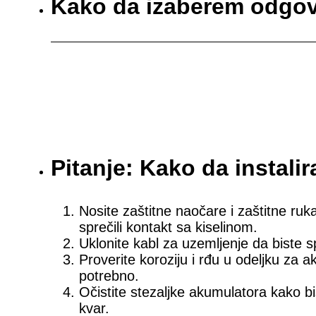
Kako da izaberem odgov
Pitanje: Kako da instal
Nosite zaštitne naočare i zaštitne ru
sprečili kontakt sa kiselinom.
Uklonite kabl za uzemljenje da biste sp
Proverite koroziju i rđu u odeljku za a
potrebno.
Očistite stezaljke akumulatora kako bi
kvar.