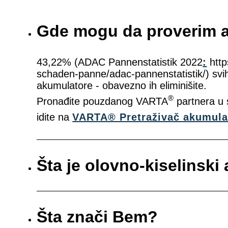
Gde mogu da proverim 
43,22% (ADAC Pannenstatistik 2022
:
http
schaden-panne/adac-pannenstatistik/) svi
akumulatore - obavezno ih eliminišite.
®
Pronađite pouzdanog VARTA
partnera u s
idite na
VARTA® Pretraživač akumula
Šta je olovno-kiselinski
Šta znači Bem?