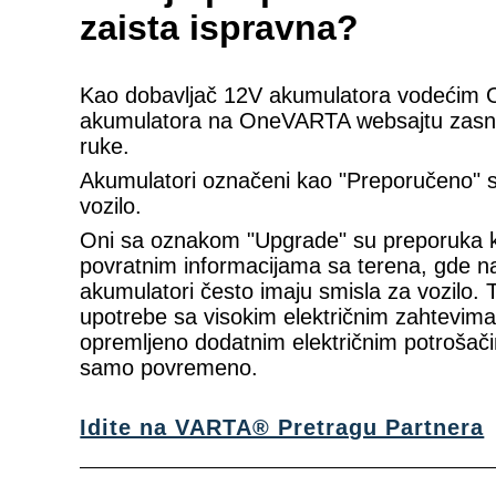
zaista ispravna?
Kao dobavljač 12V akumulatora vodećim O
akumulatora na OneVARTA websajtu zasniv
ruke.
Akumulatori označeni kao "Preporučeno" su 
vozilo.
Oni sa oznakom "Upgrade" su preporuka
povratnim informacijama sa terena, gde na
akumulatori često imaju smisla za vozilo. 
upotrebe sa visokim električnim zahtevima
opremljeno dodatnim električnim potrošačim
samo povremeno.
Idite na VARTA® Pretragu Partnera