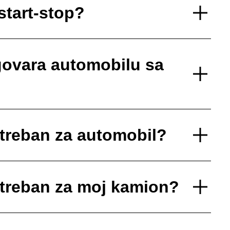
start-stop?
govara automobilu sa
otreban za automobil?
otreban za moj kamion?