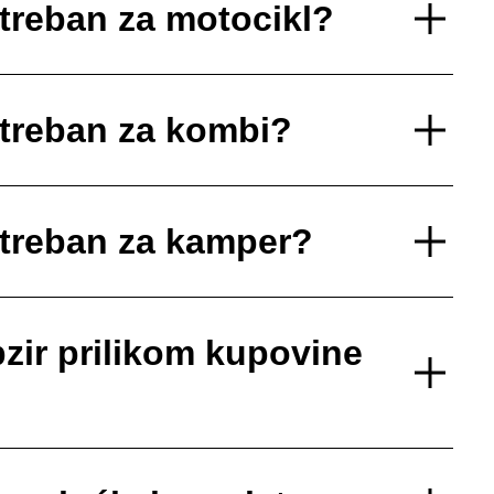
otreban za motocikl?
otreban za kombi?
otreban za kamper?
zir prilikom kupovine