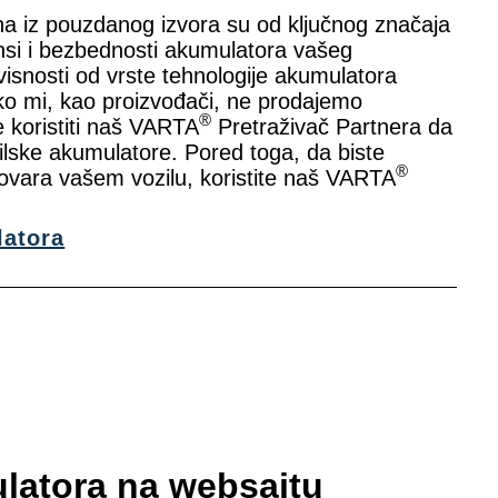
ina iz pouzdanog izvora su od ključnog značaja
si i bezbednosti akumulatora vašeg
isnosti od vrste tehnologije akumulatora
ko mi, kao proizvođači, ne prodajemo
®
 koristiti naš VARTA
Pretraživač Partnera da
ske akumulatore. Pored toga, da biste
®
ovara vašem vozilu, koristite naš VARTA
latora
ulatora na websajtu