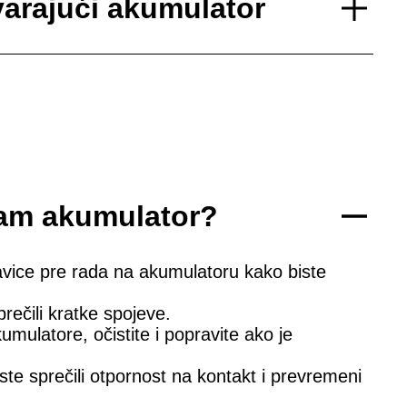
arajući akumulator
iram akumulator?
kavice pre rada na akumulatoru kako biste
rečili kratke spojeve.
kumulatore, očistite i popravite ako je
ste sprečili otpornost na kontakt i prevremeni