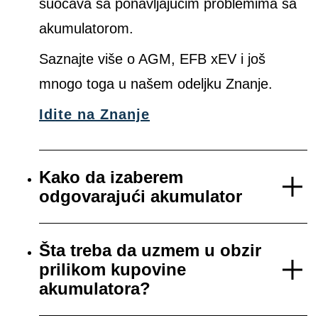
suočava sa ponavljajućim problemima sa
akumulatorom.
Saznajte više o AGM, EFB xEV i još
mnogo toga u našem odeljku Znanje.
Idite na Znanje
Kako da izaberem
odgovarajući akumulator
Šta treba da uzmem u obzir
prilikom kupovine
akumulatora?