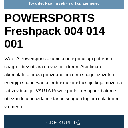
Kvalitet kao i uvek - i u fazi zamene.
POWERSPORTS
Freshpack 004 014
001
VARTA Powersports akumulatori isporučuju potrebnu
snagu – bez obzira na vozilo ili teren. Asortiman
akumulatora pruža pouzdanu početnu snagu, izuzetnu
energiju snabdevanja i robusnu konstrukciju koja može da
izdrži vibracije. VARTA Powersports Freshpack baterije
obezbeđuju pouzdanu startnu snagu u toplom i hladnom
vremenu.
GDE KUPITI