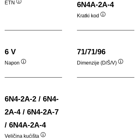
ETN
6N4A-2A-4
Opis
alata
Kratki kod
Opis
alata
6 V
71/71/96
Napon
Dimenzije (D/Š/V)
Opis
Opis
alata
alata
6N4-2A-2 / 6N4-
2A-4 / 6N4-2A-7
/ 6N4A-2A-4
Veličina kućišta