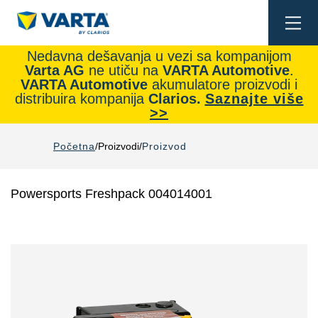
Togg
navi
Nedavna dešavanja u vezi sa kompanijom
Varta AG
ne utiču na
VARTA Automotive
.
VARTA Automotive
akumulatore proizvodi i
distribuira kompanija
Clarios.
Saznajte više
>>
Početna
Proizvodi
Proizvod
Powersports Freshpack 004014001