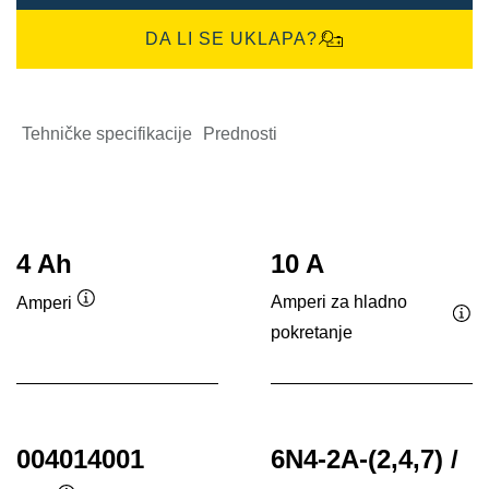
DA LI SE UKLAPA?
Tehničke specifikacije
Prednosti
4 Ah
10 A
Amperi za hladno
Amperi
Opis
pokretanje
Opi
alata
ala
004014001
6N4-2A-(2,4,7) /