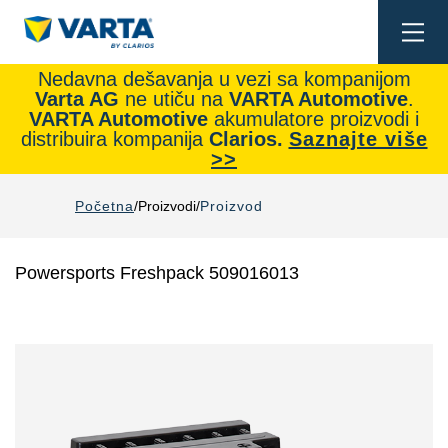
Togg
navi
Nedavna dešavanja u vezi sa kompanijom
Varta AG
ne utiču na
VARTA Automotive
.
VARTA Automotive
akumulatore proizvodi i
distribuira kompanija
Clarios.
Saznajte više
>>
Početna
Proizvodi
Proizvod
Powersports Freshpack 509016013