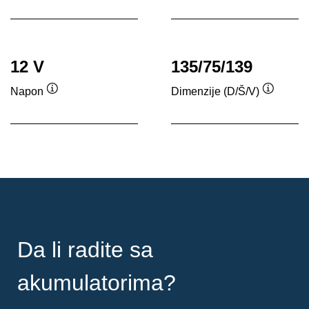
alata
alata
12 V
135/75/139
Napon
Dimenzije (D/Š/V)
Opis
Opis
alata
alata
Da li radite sa
akumulatorima?