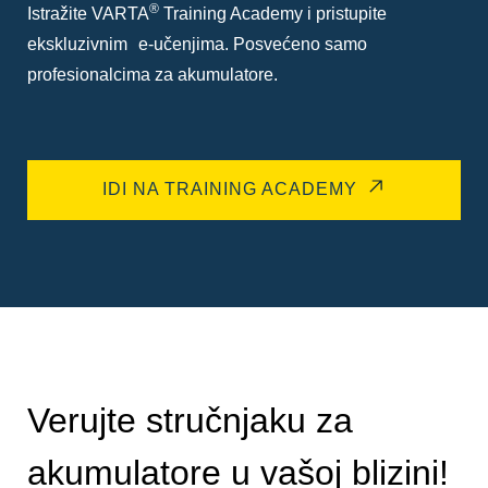
®
Istražite VARTA
Training Academy i pristupite
ekskluzivnim e-učenjima. Posvećeno samo
profesionalcima za akumulatore.
IDI NA TRAINING ACADEMY
Verujte stručnjaku za
akumulatore u vašoj blizini!