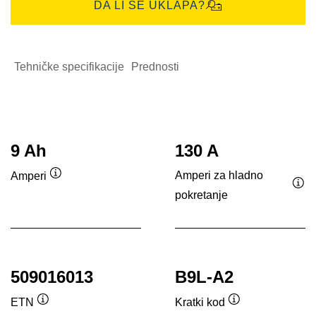
DA LI SE UKLAPA?
Tehničke specifikacije
Prednosti
9 Ah
130 A
Amperi za hladno
Amperi
Opis
pokretanje
Opi
alata
ala
509016013
B9L-A2
ETN
Kratki kod
Opis
Opis