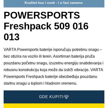
Kvalitet kao i uvek - i u fazi zamene.
POWERSPORTS
Freshpack 509 016
013
VARTA Powersports baterije isporučuju potrebnu snagu –
bez obzira na vozilo ili teren. Asortiman baterija pruža
pouzdanu početnu snagu, izuzetnu energiju snabdevanja i
robusnu konstrukciju koja može da izdrži vibracije. VARTA
Powersports Freshpack baterije obezbeđuju pouzdanu
startnu snagu u toplom i hladnom vremenu.
GDE KUPITI