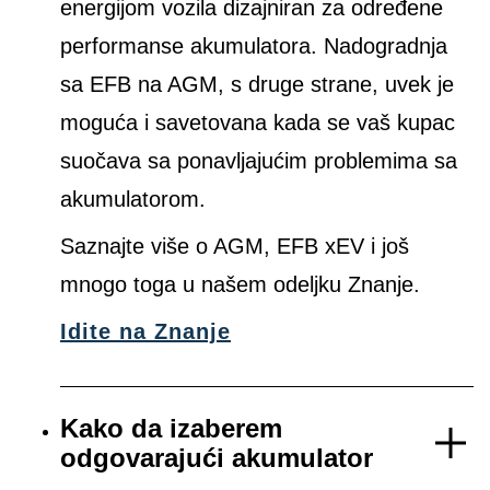
energijom vozila dizajniran za određene
performanse akumulatora. Nadogradnja
sa EFB na AGM, s druge strane, uvek je
moguća i savetovana kada se vaš kupac
suočava sa ponavljajućim problemima sa
akumulatorom.
Saznajte više o AGM, EFB xEV i još
mnogo toga u našem odeljku Znanje.
Idite na Znanje
Kako da izaberem
odgovarajući akumulator