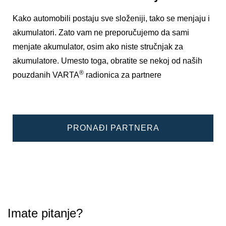
Kako automobili postaju sve složeniji, tako se menjaju i
akumulatori. Zato vam ne preporučujemo da sami
menjate akumulator, osim ako niste stručnjak za
akumulatore. Umesto toga, obratite se nekoj od naših
®
pouzdanih VARTA
radionica za partnere
PRONAĐI PARTNERA
Imate pitanje?