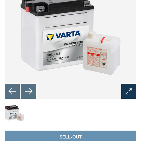
Otvorit
dijalog
za
slike
SELL-OUT