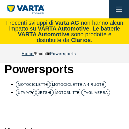
Togg
navi
I recenti sviluppi di
Varta AG
non hanno alcun
impatto su
VARTA Automotive
. Le batterie
VARTA Automotive
sono prodotte e
distribuite da
Clarios
.
Home
Prodotti
Powersports
Powersports
MOTOCICLETTE
MOTOCICLETTE A 4 RUOTE
UTV/ATV
JETSKI
MOTOSLITTE
TAGLIAERBA