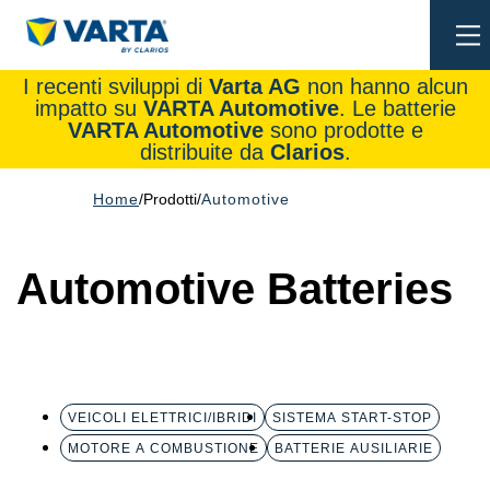
To
na
I recenti sviluppi di
Varta AG
non hanno alcun
impatto su
VARTA Automotive
. Le batterie
VARTA Automotive
sono prodotte e
distribuite da
Clarios
.
Home
Prodotti
Automotive
Automotive Batteries
VEICOLI ELETTRICI/IBRIDI
SISTEMA START-STOP
MOTORE A COMBUSTIONE
BATTERIE AUSILIARIE