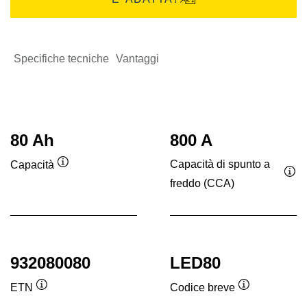
Specifiche tecniche
Vantaggi
80 Ah
800 A
Capacità di spunto a
Capacità
Descrizione
freddo (CCA)
Des
comando
co
932080080
LED80
ETN
Codice breve
Descrizione
Descrizione