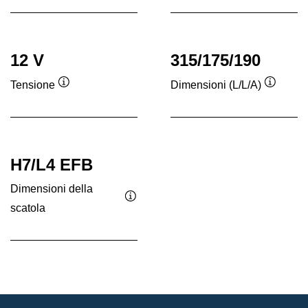
comando
comando
12 V
315/175/190
Tensione
Dimensioni (L/L/A)
Descrizione
Descriz
comando
coman
H7/L4 EFB
Dimensioni della
scatola
Descrizione
comando