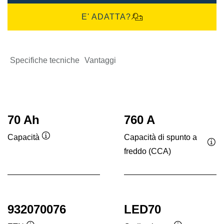
E' ADATTA?
Specifiche tecniche
Vantaggi
70 Ah
760 A
Capacità di spunto a
Capacità
Descrizione
freddo (CCA)
Des
comando
co
932070076
LED70