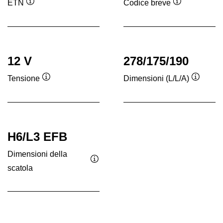
ETN
Codice breve
Descrizione
Descrizione
comando
comando
12 V
278/175/190
Tensione
Dimensioni (L/L/A)
Descrizione
Descriz
comando
coman
H6/L3 EFB
Dimensioni della
scatola
Descrizione
comando