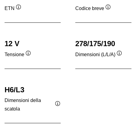
ETN
Codice breve
Descrizione
Descrizione
comando
comando
12 V
278/175/190
Tensione
Dimensioni (L/L/A)
Descrizione
Descriz
comando
coman
H6/L3
Dimensioni della
scatola
Descrizione
comando