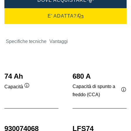
DOVE ACQUISTARE
E' ADATTA?
Specifiche tecniche
Vantaggi
74 Ah
680 A
Capacità di spunto a
Capacità
Descrizione
freddo (CCA)
Des
comando
co
930074068
LFS74