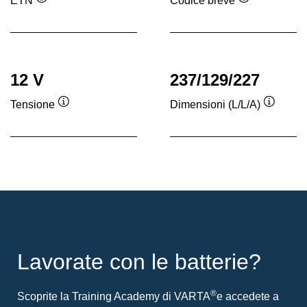
ETN
Codice breve
Descrizione
Descrizione
comando
comando
12 V
237/129/227
Tensione
Dimensioni (L/L/A)
Descrizione
Descriz
comando
coman
Lavorate con le batterie?
®
Scoprite la Training Academy di VARTA
e accedete a