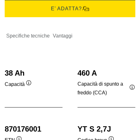
E' ADATTA?
Specifiche tecniche
Vantaggi
38 Ah
460 A
Capacità di spunto a
Capacità
Descrizione
freddo (CCA)
Des
comando
co
870176001
YT S 2,7J