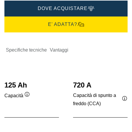
DOVE ACQUISTARE
E' ADATTA?
Specifiche tecniche
Vantaggi
125 Ah
720 A
Capacità di spunto a
Capacità
Descrizione
freddo (CCA)
Des
comando
co