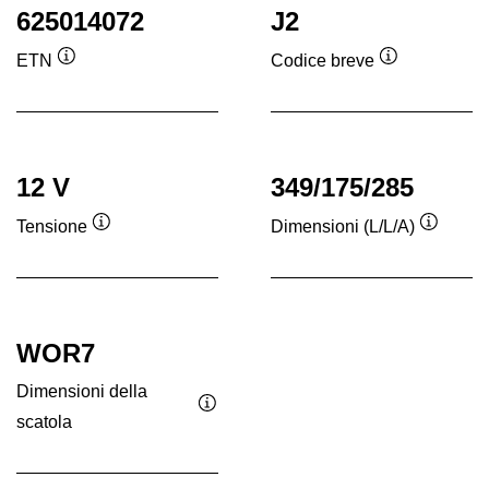
625014072
J2
ETN
Codice breve
Descrizione
Descrizione
comando
comando
12 V
349/175/285
Tensione
Dimensioni (L/L/A)
Descrizione
Descriz
comando
coman
WOR7
Dimensioni della
scatola
Descrizione
comando