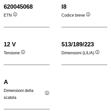
620045068
I8
ETN
Codice breve
Descrizione
Descrizione
comando
comando
12 V
513/189/223
Tensione
Dimensioni (L/L/A)
Descrizione
Descriz
comando
coman
A
Dimensioni della
scatola
Descrizione
comando