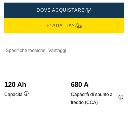
DOVE ACQUISTARE
E' ADATTA?
Specifiche tecniche
Vantaggi
120 Ah
680 A
Capacità di spunto a
Capacità
Descrizione
freddo (CCA)
Des
comando
co