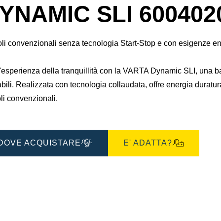
finestra
YNAMIC SLI 600402
di
dialogo
gine
dell'immagine
li convenzionali senza tecnologia Start-Stop e con esigenze en
l'esperienza della tranquillità con la VARTA Dynamic SLI, una ba
abili. Realizzata con tecnologia collaudata, offre energia duratu
li convenzionali.
DOVE ACQUISTARE
E' ADATTA?