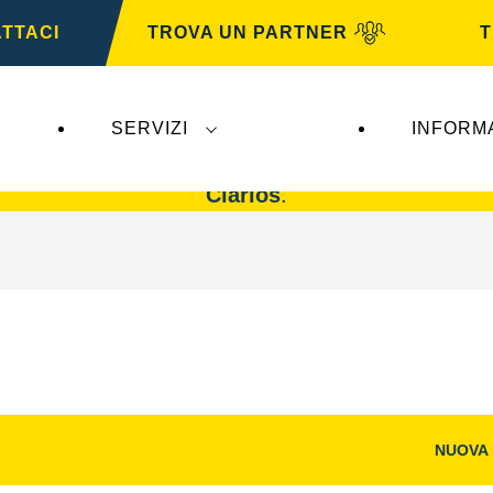
TTACI
TROVA UN PARTNER
T
SERVIZI
INFORM
n impatto su
VARTA Automotive
. Le batterie
VAR
Clarios
.
NUOVA
Aprire
la