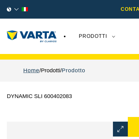
CONTA
PRODOTTI
I recenti sviluppi di
Varta AG
non hanno alcu
Home
Prodotti
Prodotto
DYNAMIC SLI 600402083
Aprire
la