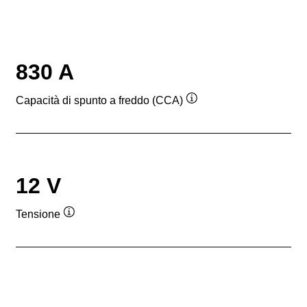
830 A
Capacità di spunto a freddo (CCA)
Descrizione
comando
12 V
Tensione
Descrizione
comando