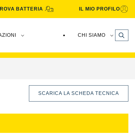
ROVA BATTERIA
IL MIO PROFILO
Search
AZIONI
CHI SIAMO
TA Automotive
sono prodotte e distribuite da
SCARICA LA SCHEDA TECNICA
Aprire
la