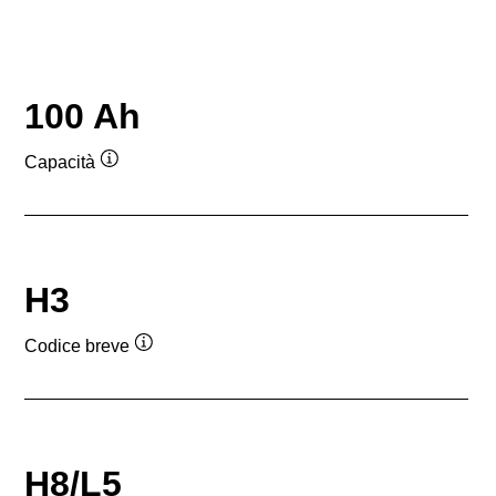
100 Ah
Capacità
Descrizione
comando
H3
Codice breve
Descrizione
comando
H8/L5