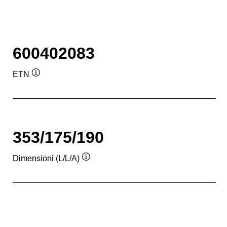
600402083
ETN
Descrizione
comando
353/175/190
Dimensioni (L/L/A)
Descrizione
comando