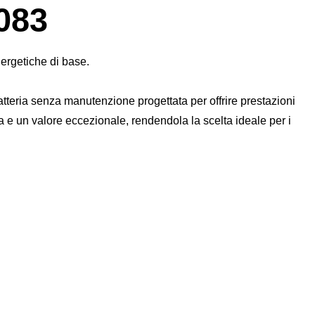
finestra
083
di
dialogo
dell'immagine
ergetiche di base.
tteria senza manutenzione progettata per offrire prestazioni
ra e un valore eccezionale, rendendola la scelta ideale per i