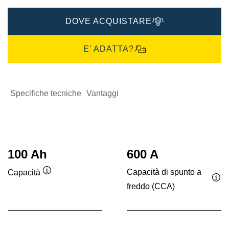
DOVE ACQUISTARE
E' ADATTA?
Specifiche tecniche
Vantaggi
100 Ah
600 A
Capacità di spunto a
Capacità
Descrizione
freddo (CCA)
Des
comando
co