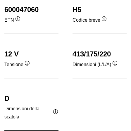
600047060
H5
ETN
Codice breve
Descrizione
Descrizione
comando
comando
12 V
413/175/220
Tensione
Dimensioni (L/L/A)
Descrizione
Descriz
comando
coman
D
Dimensioni della
scatola
Descrizione
comando